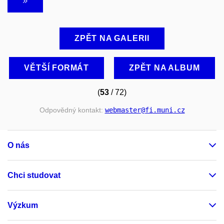
ZPĚT NA GALERII
VĚTŠÍ FORMÁT
ZPĚT NA ALBUM
(
53
/ 72)
Odpovědný kontakt:
webmaster
@fi
.muni
.cz
O nás
Chci studovat
Výzkum