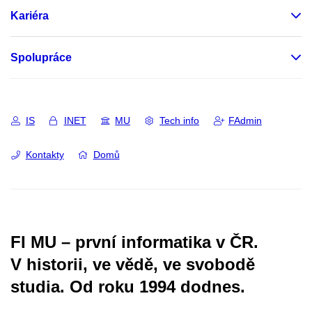
Kariéra
Spolupráce
IS
INET
MU
Tech info
FAdmin
Kontakty
Domů
FI MU – první informatika v ČR.
V historii, ve vědě, ve svobodě
studia.
Od roku 1994 dodnes.