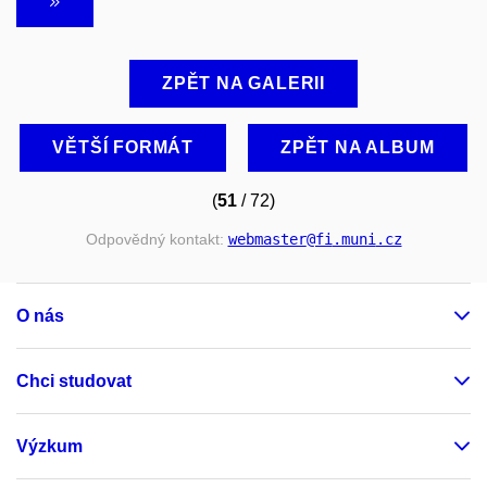
ZPĚT NA GALERII
VĚTŠÍ FORMÁT
ZPĚT NA ALBUM
(
51
/ 72)
Odpovědný kontakt:
webmaster
@fi
.muni
.cz
O nás
Chci studovat
Výzkum