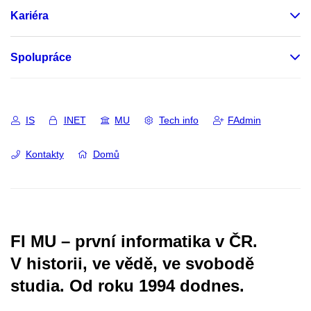
Kariéra
Spolupráce
IS
INET
MU
Tech info
FAdmin
Kontakty
Domů
FI MU – první informatika v ČR.
V historii, ve vědě, ve svobodě
studia.
Od roku 1994 dodnes.