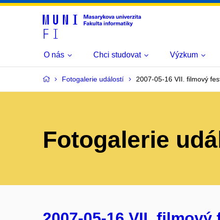
O nás
Chci studovat
Výzkum
Fotogalerie událostí
2007-05-16 VII. filmový fest
Fotogalerie udá
2007-05-16 VII. filmový f