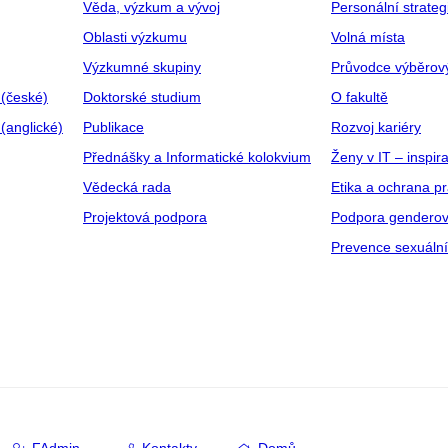
Věda, výzkum a vývoj
Personální strate
Oblasti výzkumu
Volná místa
Výzkumné skupiny
Průvodce výběrov
 (české)
Doktorské studium
O fakultě
(anglické)
Publikace
Rozvoj kariéry
Přednášky a Informatické kolokvium
Ženy v IT – inspira
Vědecká rada
Etika a ochrana p
Projektová podpora
Podpora genderov
Prevence sexuáln