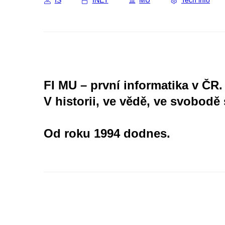
IS
INET
MU
Tech info
FI MU – první informatika v ČR.
V historii, ve vědě, ve svobodě 
Od roku 1994 dodnes.