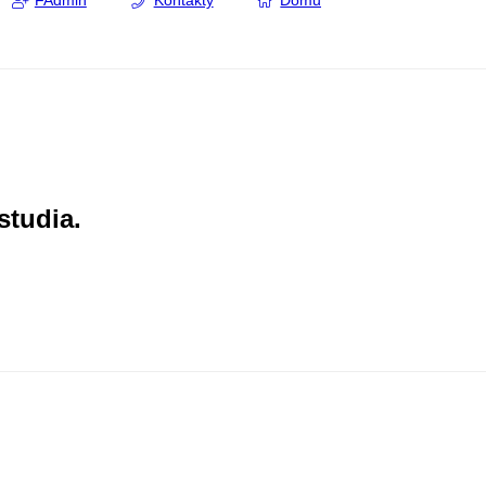
FAdmin
Kontakty
Domů
studia.