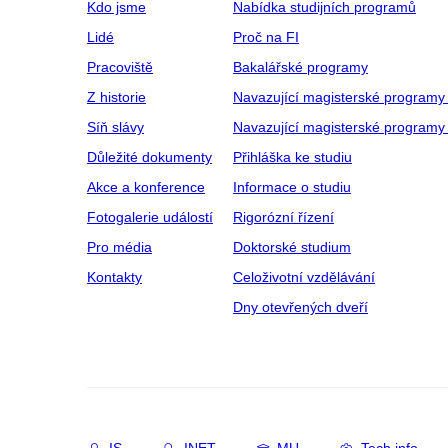
Kdo jsme
Nabídka studijních programů
Lidé
Proč na FI
Pracoviště
Bakalářské programy
Z historie
Navazující magisterské programy
Síň slávy
Navazující magisterské programy 
Důležité dokumenty
Přihláška ke studiu
Akce a konference
Informace o studiu
Fotogalerie událostí
Rigorózní řízení
Pro média
Doktorské studium
Kontakty
Celoživotní vzdělávání
Dny otevřených dveří