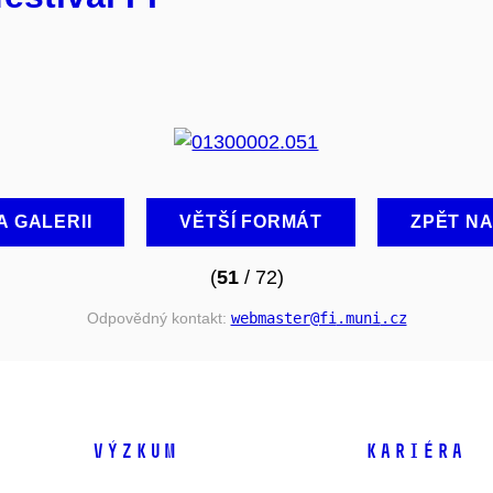
A GALERII
VĚTŠÍ FORMÁT
ZPĚT N
(
51
/ 72)
Odpovědný kontakt:
webmaster
@fi
.muni
.cz
VÝZKUM
KARIÉRA