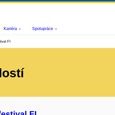
Kariéra
Spolupráce
ival FI
lostí
estival FI