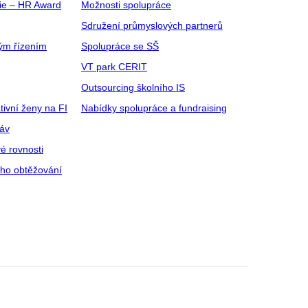
gie – HR Award
Možnosti spolupráce
Sdružení průmyslových partnerů
ým řízením
Spolupráce se SŠ
VT park CERIT
Outsourcing školního IS
tivní ženy na FI
Nabídky spolupráce a fundraising
ráv
é rovnosti
ího obtěžování