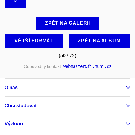
ZPĚT NA GALERII
VĚTŠÍ FORMÁT
ZPĚT NA ALBUM
(
50
/ 72)
Odpovědný kontakt:
webmaster
@fi
.muni
.cz
O nás
Chci studovat
Výzkum