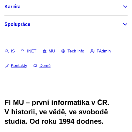
Kariéra
Spolupráce
IS
INET
MU
Tech info
FAdmin
Kontakty
Domů
FI MU – první informatika v ČR.
V historii, ve vědě, ve svobodě
studia.
Od roku 1994 dodnes.