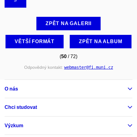
ZPĚT NA GALERII
VĚTŠÍ FORMÁT
ZPĚT NA ALBUM
(
50
/ 72)
Odpovědný kontakt:
webmaster
@fi
.muni
.cz
O nás
Chci studovat
Výzkum