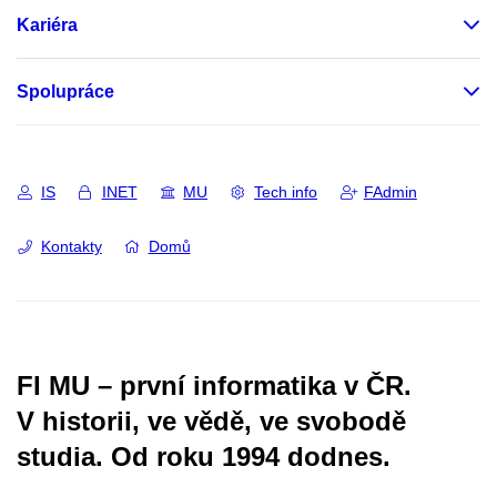
Kariéra
Spolupráce
IS
INET
MU
Tech info
FAdmin
Kontakty
Domů
FI MU – první informatika v ČR.
V historii, ve vědě, ve svobodě
studia.
Od roku 1994 dodnes.