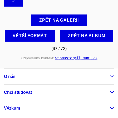
ZPĚT NA GALERII
VĚTŠÍ FORMÁT
ZPĚT NA ALBUM
(
47
/ 72)
Odpovědný kontakt:
webmaster
@fi
.muni
.cz
O nás
Chci studovat
Výzkum