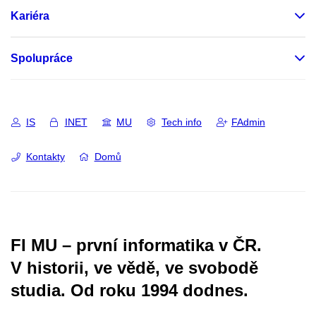
Kariéra
Spolupráce
IS
INET
MU
Tech info
FAdmin
Kontakty
Domů
FI MU – první informatika v ČR.
V historii, ve vědě, ve svobodě
studia.
Od roku 1994 dodnes.