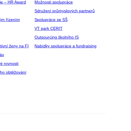
gie – HR Award
Možnosti spolupráce
Sdružení průmyslových partnerů
ým řízením
Spolupráce se SŠ
VT park CERIT
Outsourcing školního IS
tivní ženy na FI
Nabídky spolupráce a fundraising
ráv
é rovnosti
ího obtěžování