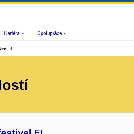
Kariéra
Spolupráce
ival FI
lostí
estival FI