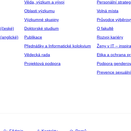
Věda, výzkum a vývoj
Personální strate
Oblasti výzkumu
Volná místa
Výzkumné skupiny
Průvodce výběrov
 (české)
Doktorské studium
O fakultě
(anglické)
Publikace
Rozvoj kariéry
Přednášky a Informatické kolokvium
Ženy v IT – inspira
Vědecká rada
Etika a ochrana p
Projektová podpora
Podpora genderov
Prevence sexuáln