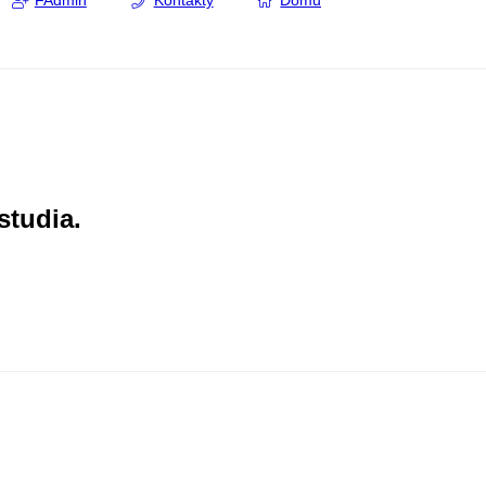
FAdmin
Kontakty
Domů
studia.