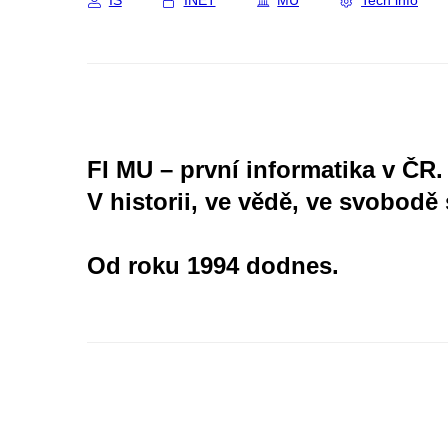
IS
INET
MU
Tech info
FI MU – první informatika v ČR.
V historii, ve vědě, ve svobodě 
Od roku 1994 dodnes.