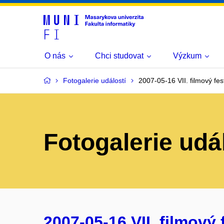
O nás
Chci studovat
Výzkum
Fotogalerie událostí
2007-05-16 VII. filmový fest
Fotogalerie udá
2007-05-16 VII. filmový f