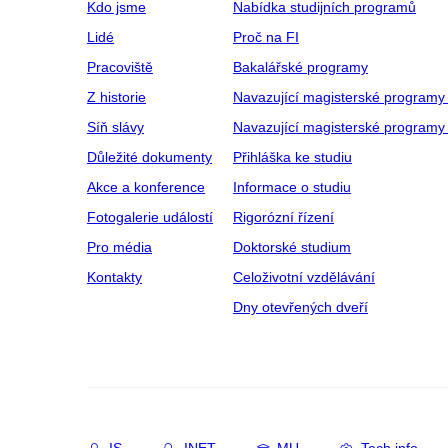
Kdo jsme
Nabídka studijních programů
Lidé
Proč na FI
Pracoviště
Bakalářské programy
Z historie
Navazující magisterské programy
Síň slávy
Navazující magisterské programy 
Důležité dokumenty
Přihláška ke studiu
Akce a konference
Informace o studiu
Fotogalerie událostí
Rigorózní řízení
Pro média
Doktorské studium
Kontakty
Celoživotní vzdělávání
Dny otevřených dveří