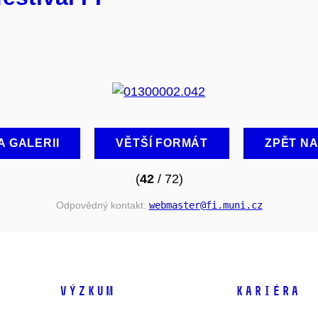
A GALERII
VĚTŠÍ FORMÁT
ZPĚT N
(
42
/ 72)
Odpovědný kontakt:
webmaster
@fi
.muni
.cz
VÝZKUM
KARIÉRA