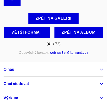
ZPĚT NA GALERII
VĚTŠÍ FORMÁT
ZPĚT NA ALBUM
(
41
/ 72)
Odpovědný kontakt:
webmaster
@fi
.muni
.cz
O nás
Chci studovat
Výzkum