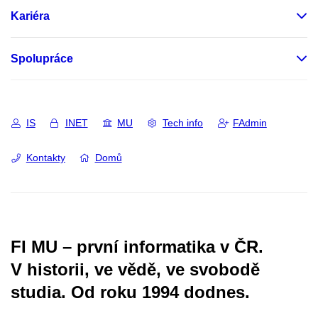
Kariéra
Spolupráce
IS
INET
MU
Tech info
FAdmin
Kontakty
Domů
FI MU – první informatika v ČR.
V historii, ve vědě, ve svobodě
studia.
Od roku 1994 dodnes.