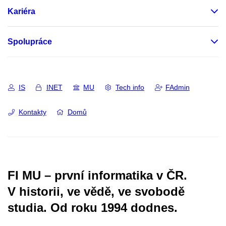
Kariéra
Spolupráce
IS
INET
MU
Tech info
FAdmin
Kontakty
Domů
FI MU – první informatika v ČR.
V historii, ve vědě, ve svobodě
studia.
Od roku 1994 dodnes.