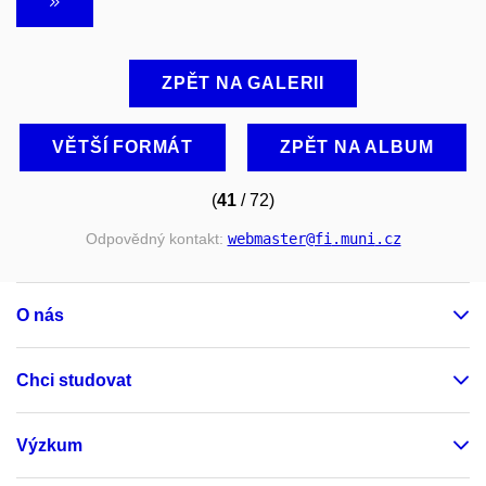
ZPĚT NA GALERII
VĚTŠÍ FORMÁT
ZPĚT NA ALBUM
(
41
/ 72)
Odpovědný kontakt:
webmaster
@fi
.muni
.cz
O nás
Chci studovat
Výzkum