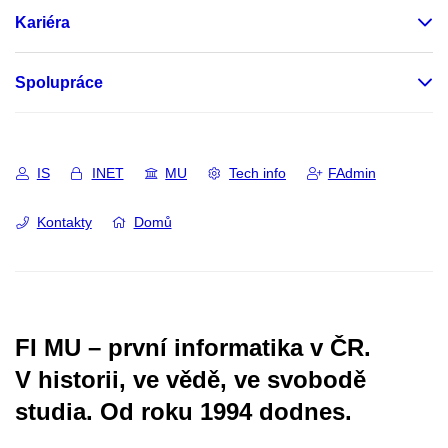
Kariéra
Spolupráce
IS
INET
MU
Tech info
FAdmin
Kontakty
Domů
FI MU – první informatika v ČR.
V historii, ve vědě, ve svobodě
studia.
Od roku 1994 dodnes.