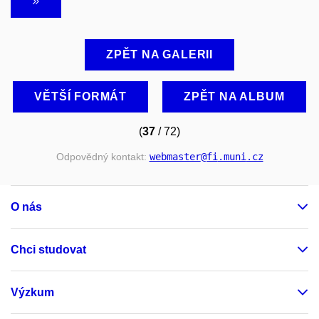
ZPĚT NA GALERII
VĚTŠÍ FORMÁT
ZPĚT NA ALBUM
(
37
/ 72)
Odpovědný kontakt:
webmaster
@fi
.muni
.cz
O nás
Chci studovat
Výzkum