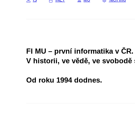
IS
INET
MU
Tech info
FI MU – první informatika v ČR.
V historii, ve vědě, ve svobodě 
Od roku 1994 dodnes.