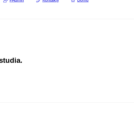
FAdmin
Kontakty
Domů
studia.