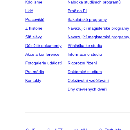
Kdo jsme
Nabídka studijních programů
Lidé
Proč na FI
Pracoviště
Bakalářské programy
Z historie
Navazující magisterské programy
Síň slávy
Navazující magisterské programy 
Důležité dokumenty
Přihláška ke studiu
Akce a konference
Informace o studiu
Fotogalerie událostí
Rigorózní řízení
Pro média
Doktorské studium
Kontakty
Celoživotní vzdělávání
Dny otevřených dveří