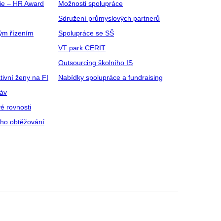
gie – HR Award
Možnosti spolupráce
Sdružení průmyslových partnerů
ým řízením
Spolupráce se SŠ
VT park CERIT
Outsourcing školního IS
tivní ženy na FI
Nabídky spolupráce a fundraising
ráv
é rovnosti
ího obtěžování