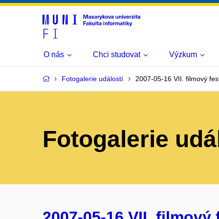
O nás
Chci studovat
Výzkum
Fotogalerie událostí
2007-05-16 VII. filmový fest
Fotogalerie udá
2007-05-16 VII. filmový f