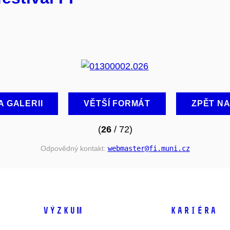
A GALERII
VĚTŠÍ FORMÁT
ZPĚT N
(
26
/ 72)
Odpovědný kontakt:
webmaster
@fi
.muni
.cz
VÝZKUM
KARIÉRA