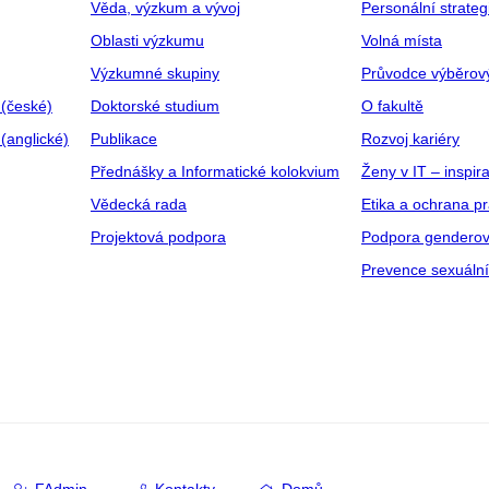
Věda, výzkum a vývoj
Personální strate
Oblasti výzkumu
Volná místa
Výzkumné skupiny
Průvodce výběrov
 (české)
Doktorské studium
O fakultě
(anglické)
Publikace
Rozvoj kariéry
Přednášky a Informatické kolokvium
Ženy v IT – inspira
Vědecká rada
Etika a ochrana p
Projektová podpora
Podpora genderov
Prevence sexuáln