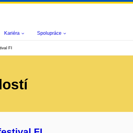
Kariéra
Spolupráce
ival FI
lostí
estival FI