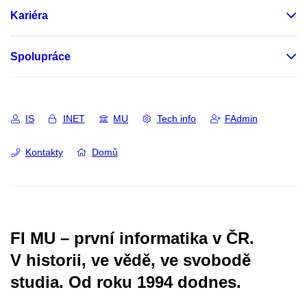
Kariéra
Spolupráce
IS
INET
MU
Tech info
FAdmin
Kontakty
Domů
FI MU – první informatika v ČR.
V historii, ve vědě, ve svobodě
studia.
Od roku 1994 dodnes.