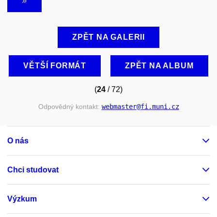
ZPĚT NA GALERII
VĚTŠÍ FORMÁT
ZPĚT NA ALBUM
(
24
/ 72)
Odpovědný kontakt:
webmaster
@fi
.muni
.cz
O nás
Chci studovat
Výzkum