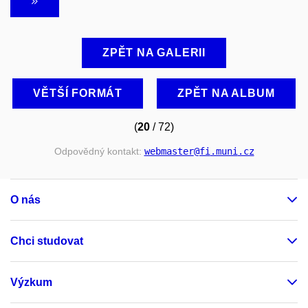
ZPĚT NA GALERII
VĚTŠÍ FORMÁT
ZPĚT NA ALBUM
(
20
/ 72)
Odpovědný kontakt:
webmaster
@fi
.muni
.cz
O nás
Chci studovat
Výzkum