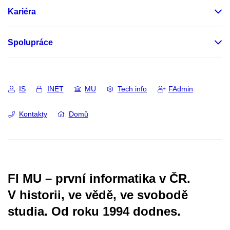
Kariéra
Spolupráce
IS
INET
MU
Tech info
FAdmin
Kontakty
Domů
FI MU – první informatika v ČR.
V historii, ve vědě, ve svobodě
studia.
Od roku 1994 dodnes.