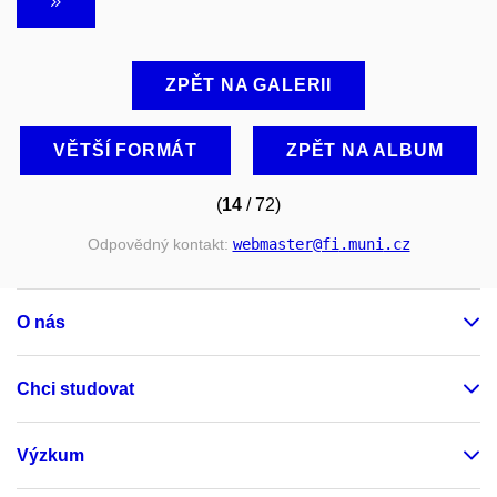
ZPĚT NA GALERII
VĚTŠÍ FORMÁT
ZPĚT NA ALBUM
(
14
/ 72)
Odpovědný kontakt:
webmaster
@fi
.muni
.cz
O nás
Chci studovat
Výzkum