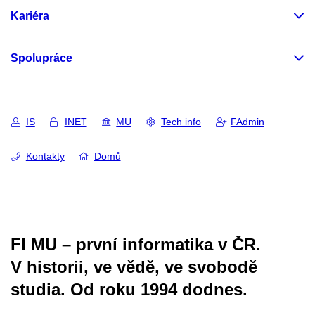
Kariéra
Spolupráce
IS
INET
MU
Tech info
FAdmin
Kontakty
Domů
FI MU – první informatika v ČR.
V historii, ve vědě, ve svobodě
studia.
Od roku 1994 dodnes.