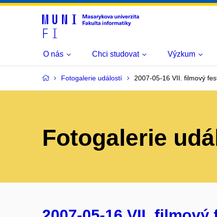
O nás
Chci studovat
Výzkum
Fotogalerie událostí
2007-05-16 VII. filmový fest
Fotogalerie udá
2007-05-16 VII. filmový f