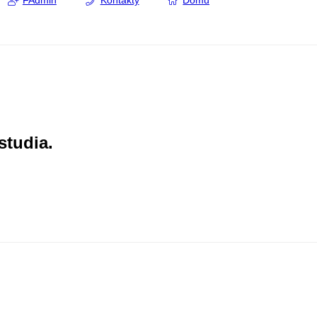
FAdmin
Kontakty
Domů
studia.