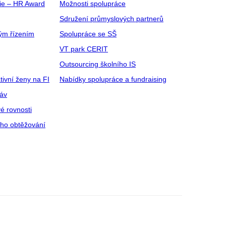
gie – HR Award
Možnosti spolupráce
Sdružení průmyslových partnerů
ým řízením
Spolupráce se SŠ
VT park CERIT
Outsourcing školního IS
tivní ženy na FI
Nabídky spolupráce a fundraising
ráv
é rovnosti
ího obtěžování