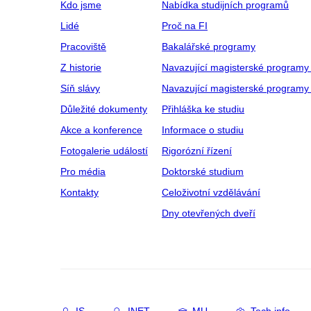
Kdo jsme
Nabídka studijních programů
Lidé
Proč na FI
Pracoviště
Bakalářské programy
Z historie
Navazující magisterské programy
Síň slávy
Navazující magisterské programy 
Důležité dokumenty
Přihláška ke studiu
Akce a konference
Informace o studiu
Fotogalerie událostí
Rigorózní řízení
Pro média
Doktorské studium
Kontakty
Celoživotní vzdělávání
Dny otevřených dveří