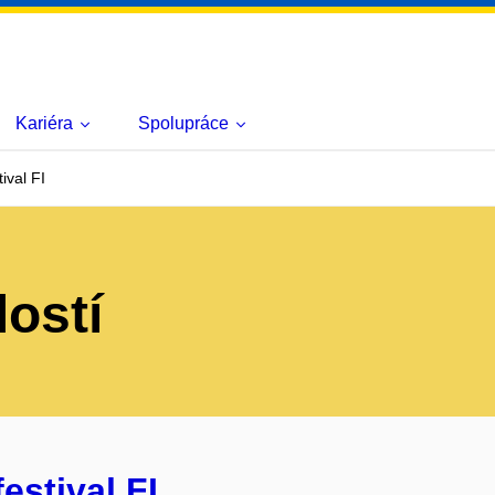
Kariéra
Spolupráce
ival FI
lostí
estival FI