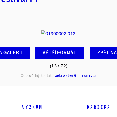
A GALERII
VĚTŠÍ FORMÁT
ZPĚT N
(
13
/ 72)
Odpovědný kontakt:
webmaster
@fi
.muni
.cz
VÝZKUM
KARIÉRA