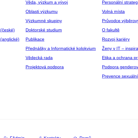
Věda, výzkum a vývoj
Personální strate
Oblasti výzkumu
Volná místa
Výzkumné skupiny
Průvodce výběrov
 (české)
Doktorské studium
O fakultě
(anglické)
Publikace
Rozvoj kariéry
Přednášky a Informatické kolokvium
Ženy v IT – inspira
Vědecká rada
Etika a ochrana p
Projektová podpora
Podpora genderov
Prevence sexuáln