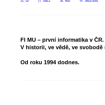
IS
INET
MU
Tech info
FI MU – první informatika v ČR.
V historii, ve vědě, ve svobodě 
Od roku 1994 dodnes.