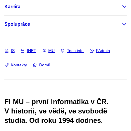
Kariéra
Spolupráce
IS
INET
MU
Tech info
FAdmin
Kontakty
Domů
FI MU – první informatika v ČR.
V historii, ve vědě, ve svobodě
studia.
Od roku 1994 dodnes.