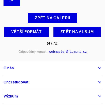
ZPĚT NA GALERII
VĚTŠÍ FORMÁT
ZPĚT NA ALBUM
(
4
/ 72)
Odpovědný kontakt:
webmaster
@fi
.muni
.cz
O nás
Chci studovat
Výzkum