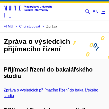
EN
FI MU
Chci studovat
Zpráva
Zpráva o výsledcích
přijímacího řízení
Přijímací řízení do bakalářského
studia
Zpráva o výsledcích přijímacího řízení do bakalářského
studia