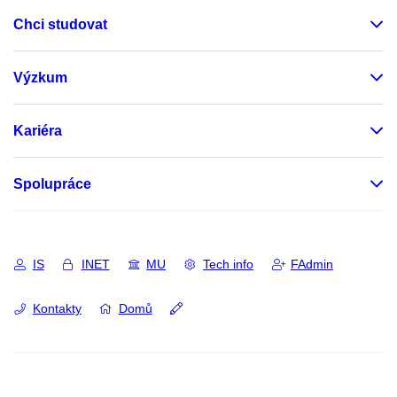
Chci studovat
Výzkum
Kariéra
Spolupráce
IS
INET
MU
Tech info
FAdmin
Kontakty
Domů