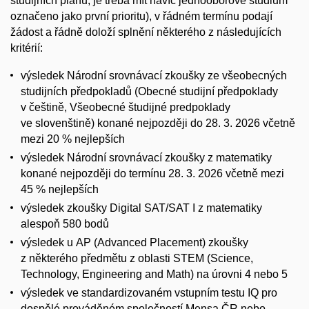
studijních plánů, je třeba mít navíc jednooborové studium
označeno jako první prioritu), v řádném termínu podají
žádost a řádně doloží splnění některého z následujících
kritérií:
výsledek Národní srovnávací zkoušky ze všeobecných
studijních předpokladů (Obecné studijní předpoklady
v češtině, Všeobecné študijné predpoklady
ve slovenštině) konané nejpozději do 28. 3. 2026 včetně
mezi 20 % nejlepších
výsledek Národní srovnávací zkoušky z matematiky
konané nejpozději do termínu 28. 3. 2026 včetně mezi
45 % nejlepších
výsledek zkoušky Digital SAT/SAT I z matematiky
alespoň 580 bodů
výsledek u AP (Advanced Placement) zkoušky
z některého předmětu z oblasti STEM (Science,
Technology, Engineering and Math) na úrovni 4 nebo 5
výsledek ve standardizovaném vstupním testu IQ pro
dospělé prováděném společností Mensa ČR nebo