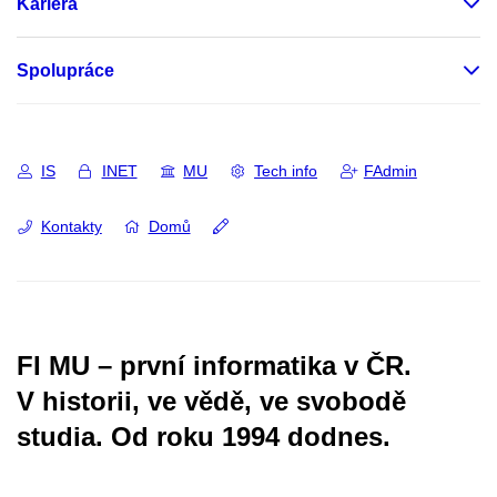
Kariéra
Spolupráce
IS
INET
MU
Tech info
FAdmin
Kontakty
Domů
FI MU – první informatika v ČR.
V historii, ve vědě, ve svobodě
studia.
Od roku 1994 dodnes.