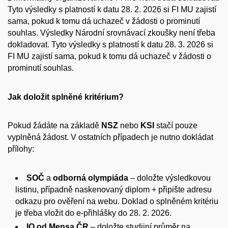
Tyto výsledky s platností k datu 28. 2. 2026 si FI MU zajistí
sama, pokud k tomu dá uchazeč v žádosti o prominutí
souhlas. Výsledky Národní srovnávací zkoušky není třeba
dokladovat. Tyto výsledky s platností k datu 28. 3. 2026 si
FI MU zajistí sama, pokud k tomu dá uchazeč v žádosti o
prominutí souhlas.
Jak doložit splněné kritérium?
Pokud žádáte na základě
NSZ
nebo
KSI
stačí pouze
vyplněná žádost. V ostatních případech je nutno dokládat
přílohy:
SOČ
a
odborná olympiáda
– doložte výsledkovou
listinu, případně naskenovaný diplom + připište adresu
odkazu pro ověření na webu. Doklad o splněném kritériu
je třeba vložit do e-přihlášky do 28. 2. 2026.
IQ od Mensa ČR
– doložte studijní průměr na