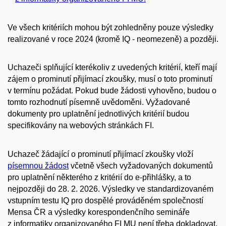
Ve všech kritériích mohou být zohledněny pouze výsledky
realizované v roce 2024 (kromě IQ - neomezeně) a později.
Uchazeči splňující kterékoliv z uvedených kritérií, kteří mají
zájem o prominutí přijímací zkoušky, musí o toto prominutí
v termínu požádat. Pokud bude žádosti vyhověno, budou o
tomto rozhodnutí písemně uvědoměni. Vyžadované
dokumenty pro uplatnění jednotlivých kritérií budou
specifikovány na webových stránkách FI.
Uchazeč žádající o prominutí přijímací zkoušky vloží
písemnou žádost
včetně všech vyžadovaných dokumentů
pro uplatnění některého z kritérií do e-přihlášky, a to
nejpozději do 28. 2. 2026. Výsledky ve standardizovaném
vstupním testu IQ pro dospělé prováděném společností
Mensa ČR a výsledky korespondenčního semináře
z informatiky organizovaného FI MU není třeba dokladovat.