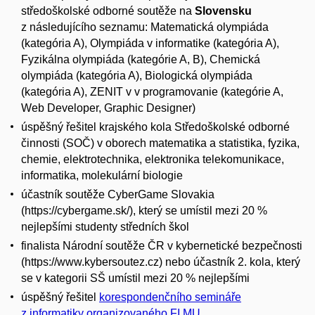
středoškolské odborné soutěže na
Slovensku
z následujícího seznamu: Matematická olympiáda
(kategória A), Olympiáda v informatike (kategória A),
Fyzikálna olympiáda (kategórie A, B), Chemická
olympiáda (kategória A), Biologická olympiáda
(kategória A), ZENIT v v programovanie (kategórie A,
Web Developer, Graphic Designer)
úspěšný řešitel krajského kola Středoškolské odborné
činnosti (SOČ) v oborech matematika a statistika, fyzika,
chemie, elektrotechnika, elektronika telekomunikace,
informatika, molekulární biologie
účastník soutěže CyberGame Slovakia
(https://cybergame.sk/), který se umístil mezi 20 %
nejlepšími studenty středních škol
finalista Národní soutěže ČR v kybernetické bezpečnosti
(https://www.kybersoutez.cz) nebo účastník 2. kola, který
se v kategorii SŠ umístil mezi 20 % nejlepšími
úspěšný řešitel
korespondenčního semináře
z informatiky organizovaného FI MU.