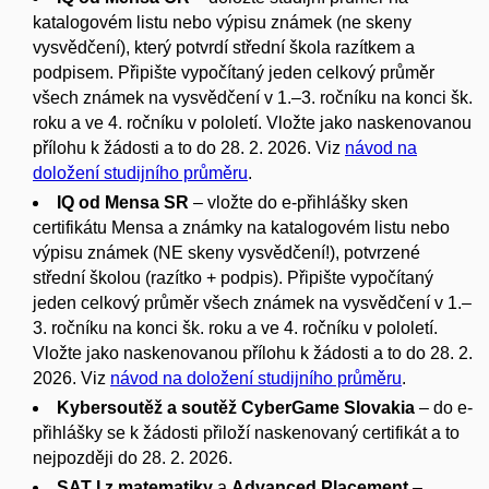
katalogovém listu nebo výpisu známek (ne skeny
vysvědčení), který potvrdí střední škola razítkem a
podpisem. Připište vypočítaný jeden celkový průměr
všech známek na vysvědčení v 1.–3. ročníku na konci šk.
roku a ve 4. ročníku v pololetí. Vložte jako naskenovanou
přílohu k žádosti a to do 28. 2. 2026. Viz
návod na
doložení studijního průměru
.
IQ od Mensa SR
– vložte do e-přihlášky sken
certifikátu Mensa a známky na katalogovém listu nebo
výpisu známek (NE skeny vysvědčení!), potvrzené
střední školou (razítko + podpis). Připište vypočítaný
jeden celkový průměr všech známek na vysvědčení v 1.–
3. ročníku na konci šk. roku a ve 4. ročníku v pololetí.
Vložte jako naskenovanou přílohu k žádosti a to do 28. 2.
2026. Viz
návod na doložení studijního průměru
.
Kybersoutěž a soutěž CyberGame Slovakia
– do e-
přihlášky se k žádosti přiloží naskenovaný certifikát a to
nejpozději do 28. 2. 2026.
SAT I z matematiky
a
Advanced Placement
–