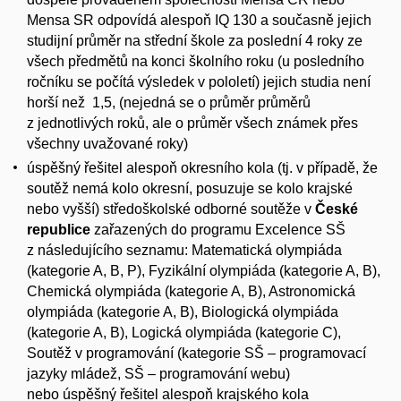
Mensa SR odpovídá alespoň IQ 130 a současně jejich
studijní průměr na střední škole za poslední 4 roky ze
všech předmětů na konci školního roku (u posledního
ročníku se počítá výsledek v pololetí) jejich studia není
horší než 1,5, (nejedná se o průměr průměrů
z jednotlivých roků, ale o průměr všech známek přes
všechny uvažované roky)
úspěšný řešitel alespoň okresního kola (tj. v případě, že
soutěž nemá kolo okresní, posuzuje se kolo krajské
nebo vyšší) středoškolské odborné soutěže v
České
republice
zařazených do programu Excelence SŠ
z následujícího seznamu: Matematická olympiáda
(kategorie A, B, P), Fyzikální olympiáda (kategorie A, B),
Chemická olympiáda (kategorie A, B), Astronomická
olympiáda (kategorie A, B), Biologická olympiáda
(kategorie A, B), Logická olympiáda (kategorie C),
Soutěž v programování (kategorie SŠ – programovací
jazyky mládež, SŠ – programování webu)
nebo úspěšný řešitel alespoň krajského kola