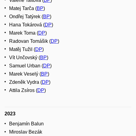
Valérie Taftová (
BP
)
Matej Tarča (
BP
)
Ondřej Tatýrek (
BP
)
Hana Tokárová (
DP
)
Marek Toma (
DP
)
Radovan Tomášik (
DP
)
Matěj Tužil (
DP
)
Vít Unčovský (
BP
)
Samuel Urban (
DP
)
Marek Veselý (
BP
)
Zdeněk Vydra (
DP
)
Attila Zsíros (
DP
)
2023
Benjamín Balun
Miroslav Bezák