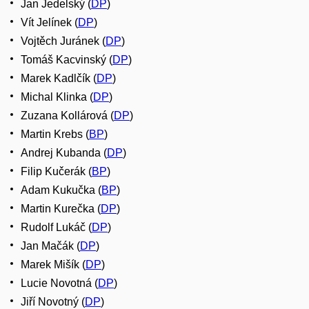
Jan Jedelský (
DP
)
Vít Jelínek (
DP
)
Vojtěch Juránek (
DP
)
Tomáš Kacvinský (
DP
)
Marek Kadlčík (
DP
)
Michal Klinka (
DP
)
Zuzana Kollárová (
DP
)
Martin Krebs (
BP
)
Andrej Kubanda (
DP
)
Filip Kučerák (
BP
)
Adam Kukučka (
BP
)
Martin Kurečka (
DP
)
Rudolf Lukáč (
DP
)
Jan Mačák (
DP
)
Marek Mišík (
DP
)
Lucie Novotná (
DP
)
Jiří Novotný (
DP
)