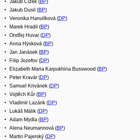
Jakub Čížek (
BP
)
Jakub Dusil (
BP
)
Veronika Hanulíková (
DP
)
Marek Hradil (
BP
)
Ondřej Huvar (
DP
)
Anna Hýsková (
BP
)
Jan Janásek (
BP
)
Filip Jozefov (
DP
)
Elizabeth Maria Karpukhina Busswood (
BP
)
Peter Kravár (
DP
)
Samuel Krivánek (
DP
)
Vojtěch Kůr (
BP
)
Vladimír Lazárik (
DP
)
Lukáš Málik (
DP
)
Adam Mydla (
BP
)
Alena Neumannová (
BP
)
Martin Pajerský (
DP
)