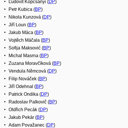
Ľudovít Kopcsányi (
DP
)
Petr Kubica (
BP
)
Nikola Kunzová (
DP
)
Jiří Loun (
BP
)
Jakub Máca (
BP
)
Vojtěch Máčala (
BP
)
Sofija Maksović (
BP
)
Michal Masrna (
BP
)
Zuzana Moravčíková (
BP
)
Vendula Němcová (
DP
)
Filip Nováček (
BP
)
Jiří Odehnal (
BP
)
Patrick Ondika (
DP
)
Radoslav Palkovič (
BP
)
Oldřich Pecák (
DP
)
Jakub Pekár (
BP
)
Adam Považanec (
DP
)