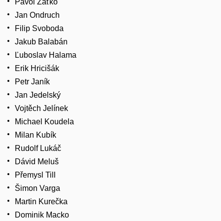
Pavol Zaťko
Jan Ondruch
Filip Svoboda
Jakub Balabán
Ľuboslav Halama
Erik Hricišák
Petr Janík
Jan Jedelský
Vojtěch Jelínek
Michael Koudela
Milan Kubík
Rudolf Lukáč
Dávid Meluš
Přemysl Till
Šimon Varga
Martin Kurečka
Dominik Macko