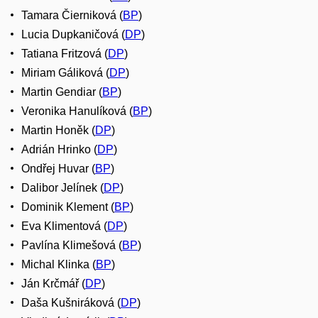
Tamara Čierniková (
BP
)
Lucia Dupkaničová (
DP
)
Tatiana Fritzová (
DP
)
Miriam Gáliková (
DP
)
Martin Gendiar (
BP
)
Veronika Hanulíková (
BP
)
Martin Honěk (
DP
)
Adrián Hrinko (
DP
)
Ondřej Huvar (
BP
)
Dalibor Jelínek (
DP
)
Dominik Klement (
BP
)
Eva Klimentová (
DP
)
Pavlína Klimešová (
BP
)
Michal Klinka (
BP
)
Ján Krčmář (
DP
)
Daša Kušniráková (
DP
)