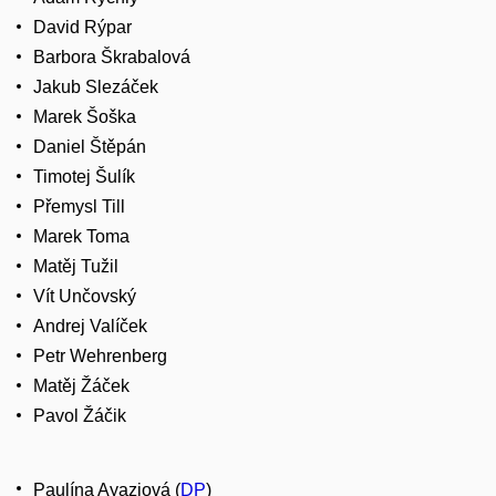
David Rýpar
Barbora Škrabalová
Jakub Slezáček
Marek Šoška
Daniel Štěpán
Timotej Šulík
Přemysl Till
Marek Toma
Matěj Tužil
Vít Unčovský
Andrej Valíček
Petr Wehrenberg
Matěj Žáček
Pavol Žáčik
Paulína Ayaziová (
DP
)