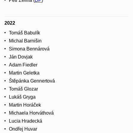
Petr Zelina (
DP
)
2022
Tomáš Babulík
Michal Barnišin
Simona Bennárová
Ján Dovjak
Adam Fiedler
Martin Geletka
Štěpánka Gennertová
Tomáš Glozar
Lukáš Gryga
Martin Horáček
Michaela Horváthová
Lucia Hradecká
Ondřej Huvar