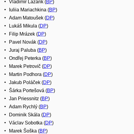
Vladimír Lazárik (
BP
)
Iuliia Mariachkina (
BP
)
Adam Matoušek (
DP
)
Lukáš Mikula (
DP
)
Filip Mrázek (
DP
)
Pavel Novák (
DP
)
Juraj Paluba (
BP
)
Ondřej Peterka (
BP
)
Marek Petrovič (
DP
)
Martin Podhora (
DP
)
Jakub Poláček (
DP
)
Šárka Portešová (
BP
)
Jan Priessnitz (
BP
)
Adam Rychlý (
BP
)
Dominik Skála (
DP
)
Václav Sobotka (
DP
)
Marek Šoška (
BP
)