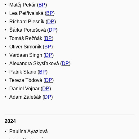
Matěj Pekár (
BP
)
Lea Petřivalská (
BP
)
Richard Plesník (
DP
)
Šárka Portešová (
DP
)
Tomáš Režňák (
BP
)
Oliver Šimoník (
BP
)
Vardaan Singh (
DP
)
Alexandra Skysľaková (
DP
)
Patrik Stano (
BP
)
Tereza Tódová (
DP
)
Daniel Vojnar (
DP
)
Adam Zálešák (
DP
)
2024
Paulína Ayaziová