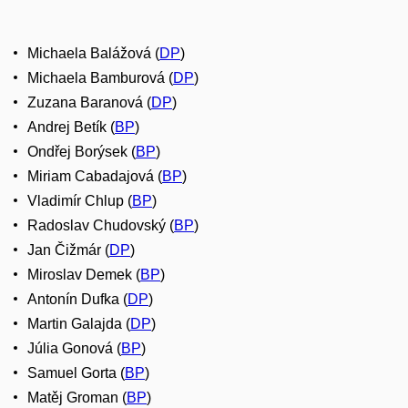
Michaela Balážová (
DP
)
Michaela Bamburová (
DP
)
Zuzana Baranová (
DP
)
Andrej Betík (
BP
)
Ondřej Borýsek (
BP
)
Miriam Cabadajová (
BP
)
Vladimír Chlup (
BP
)
Radoslav Chudovský (
BP
)
Jan Čižmár (
DP
)
Miroslav Demek (
BP
)
Antonín Dufka (
DP
)
Martin Galajda (
DP
)
Júlia Gonová (
BP
)
Samuel Gorta (
BP
)
Matěj Groman (
BP
)