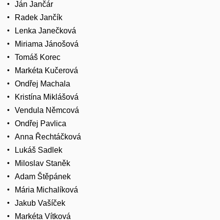
Ján Jančár
Radek Jančík
Lenka Janečková
Miriama Jánošová
Tomáš Korec
Markéta Kučerová
Ondřej Machala
Kristína Miklášová
Vendula Němcová
Ondřej Pavlica
Anna Řechtáčková
Lukáš Sadlek
Miloslav Staněk
Adam Štěpánek
Mária Michalíková
Jakub Vašíček
Markéta Vítková