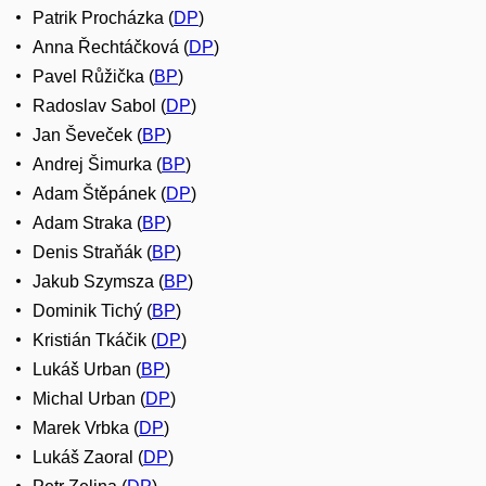
Patrik Procházka (
DP
)
Anna Řechtáčková (
DP
)
Pavel Růžička (
BP
)
Radoslav Sabol (
DP
)
Jan Ševeček (
BP
)
Andrej Šimurka (
BP
)
Adam Štěpánek (
DP
)
Adam Straka (
BP
)
Denis Straňák (
BP
)
Jakub Szymsza (
BP
)
Dominik Tichý (
BP
)
Kristián Tkáčik (
DP
)
Lukáš Urban (
BP
)
Michal Urban (
DP
)
Marek Vrbka (
DP
)
Lukáš Zaoral (
DP
)