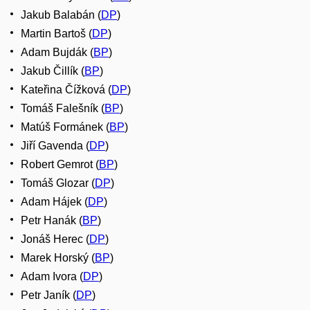
Jakub Balabán (
DP
)
Martin Bartoš (
DP
)
Adam Bujdák (
BP
)
Jakub Čillík (
BP
)
Kateřina Čížková (
DP
)
Tomáš Falešník (
BP
)
Matúš Formánek (
BP
)
Jiří Gavenda (
DP
)
Robert Gemrot (
BP
)
Tomáš Glozar (
DP
)
Adam Hájek (
DP
)
Petr Hanák (
BP
)
Jonáš Herec (
DP
)
Marek Horský (
BP
)
Adam Ivora (
DP
)
Petr Janík (
DP
)