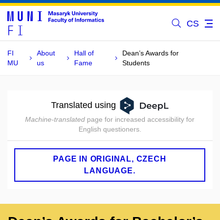
CS
FI
About
Hall of
Dean’s Awards for
MU
us
Fame
Students
Translated using
Machine-translated
page for increased accessibility for
English questioners.
PAGE IN ORIGINAL, CZECH
LANGUAGE.