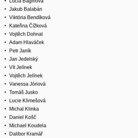
Lucia Baginová
Jakub Balabán
Viktória Bendíková
Kateřina Čížková
Vojtěch Dohnal
Adam Hlaváček
Petr Janík
Jan Jedelský
Vít Jelínek
Vojtěch Jelínek
Vanessa Jóriová
Tomáš Jusko
Lucie Klimešová
Michal Klinka
Daniel Košč
Michael Koudela
Dalibor Kramář