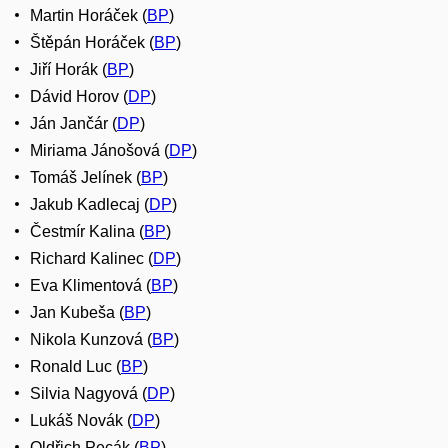
Martin Horáček (
BP
)
Štěpán Horáček (
BP
)
Jiří Horák (
BP
)
Dávid Horov (
DP
)
Ján Jančár (
DP
)
Miriama Jánošová (
DP
)
Tomáš Jelínek (
BP
)
Jakub Kadlecaj (
DP
)
Čestmír Kalina (
BP
)
Richard Kalinec (
DP
)
Eva Klimentová (
BP
)
Jan Kubeša (
BP
)
Nikola Kunzová (
BP
)
Ronald Luc (
BP
)
Silvia Nagyová (
DP
)
Lukáš Novák (
DP
)
Oldřich Pecák (
BP
)