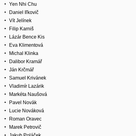
Yen Nhi Chu
Daniel Iľkovič
Vít Jelínek
Filip Karniš
Lázár Bence Kis
Eva Klimentová
Michal Klinka
Dalibor Kramář
Ján Krčmář
Samuel Krivánek
Vladimír Lazárik
Markéta Naušová
Pavel Novák
Lucie Nováková
Roman Oravec
Marek Petrovič
Jakub Poláček