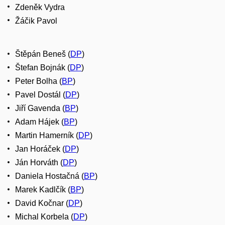
Zdeněk Vydra
Žáčik Pavol
Štěpán Beneš (
DP
)
Štefan Bojnák (
DP
)
Peter Bolha (
BP
)
Pavel Dostál (
DP
)
Jiří Gavenda (
BP
)
Adam Hájek (
BP
)
Martin Hamerník (
DP
)
Jan Horáček (
DP
)
Ján Horváth (
DP
)
Daniela Hostačná (
BP
)
Marek Kadlčík (
BP
)
David Kočnar (
DP
)
Michal Korbela (
DP
)