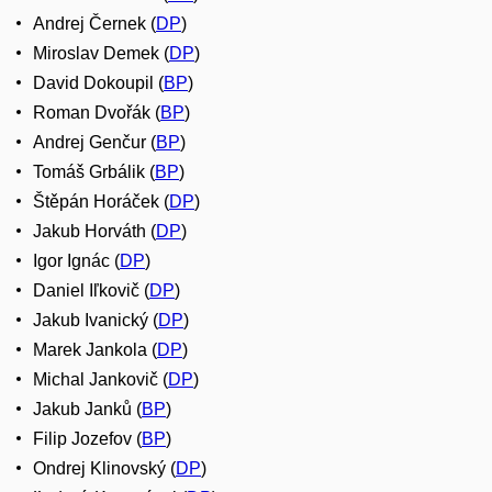
Andrej Černek (
DP
)
Miroslav Demek (
DP
)
David Dokoupil (
BP
)
Roman Dvořák (
BP
)
Andrej Genčur (
BP
)
Tomáš Grbálik (
BP
)
Štěpán Horáček (
DP
)
Jakub Horváth (
DP
)
Igor Ignác (
DP
)
Daniel Iľkovič (
DP
)
Jakub Ivanický (
DP
)
Marek Jankola (
DP
)
Michal Jankovič (
DP
)
Jakub Janků (
BP
)
Filip Jozefov (
BP
)
Ondrej Klinovský (
DP
)