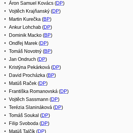
Áron Samuel Kovács (
DP
)
Vojtěch Krajňanský (
DP
)
Martin Kurečka (
BP
)
Ankur Lohchab (
DP
)
Dominik Macko (
BP
)
Ondřej Marek (
DP
)
Tomáš Novotný (
BP
)
Jan Ondruch (
DP
)
Kristýna Pekárková (
DP
)
David Procházka (
BP
)
Matúš Raček (
DP
)
Františka Romanovská (
DP
)
Vojtěch Sassmann (
DP
)
Terézia Slanináková (
DP
)
Tomáš Soukal (
DP
)
Filip Svoboda (
DP
)
Matúš Talčík (
DP
)