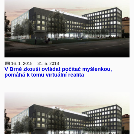
16. 1. 2018 – 31. 5. 2018
V Brně zkouší ovládat počítač myšlenkou,
pomáhá k tomu virtuální realita