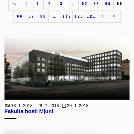
1
2
3
…
62
63
64
65
66
67
68
…
119
120
121
16. 1. 2018 – 28. 2. 2018
20. 1. 2018
Fakulta hostí Mjuni