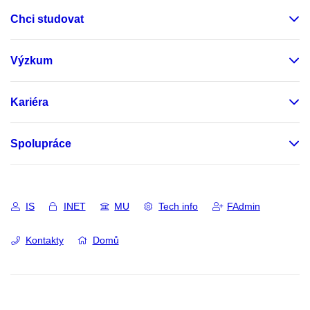
Chci studovat
Výzkum
Kariéra
Spolupráce
IS
INET
MU
Tech info
FAdmin
Kontakty
Domů