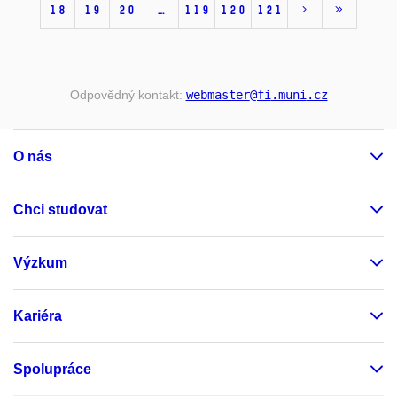
18
19
20
…
119
120
121
Odpovědný kontakt:
webmaster
@fi
.muni
.cz
O nás
Chci studovat
Výzkum
Kariéra
Spolupráce