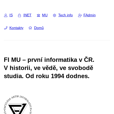
IS
INET
MU
Tech info
FAdmin
Kontakty
Domů
FI MU – první informatika v ČR.
V historii, ve vědě, ve svobodě
studia.
Od roku 1994 dodnes.