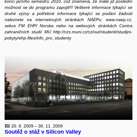
konci jarního semestru 2010, což znamená, že máte již poslední
možnost se do programu zapojit!!! Veškeré informace týkající se
druhé výzvy a potřebné informace týkající se podání žádosti
naleznete na internetových stránkách NAEPu: www.naep.cz,
sekce FM EHP/ Norska nebo na webových stránkách Centra
zahraničních studií MU http://czs.muni.cz/cz/out/studenti/studijni-
pobyty/ehp-files/info_pro_studenty
20. 8. 2009 – 30. 11. 2009
Soutěž o stáž v Silicon Valley