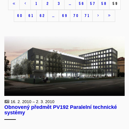
1
2
3
…
56
57
58
59
60
61
62
…
69
70
71
16. 2. 2010 – 2. 3. 2010
Obnovený předmět PV192 Paralelní technické
systémy