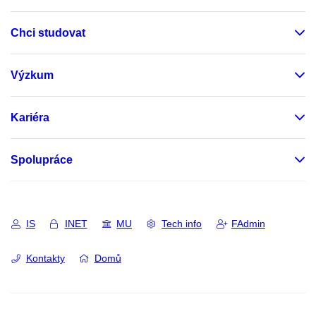
Chci studovat
Výzkum
Kariéra
Spolupráce
IS
INET
MU
Tech info
FAdmin
Kontakty
Domů