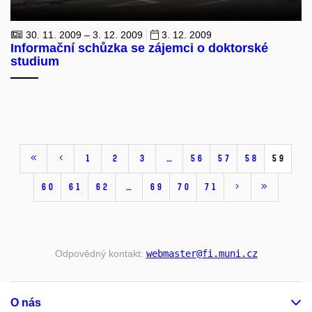
30. 11. 2009 – 3. 12. 2009
3. 12. 2009
Informační schůzka se zájemci o doktorské
studium
1
2
3
…
56
57
58
59
60
61
62
…
69
70
71
Odpovědný kontakt:
webmaster
@fi
.muni
.cz
O nás