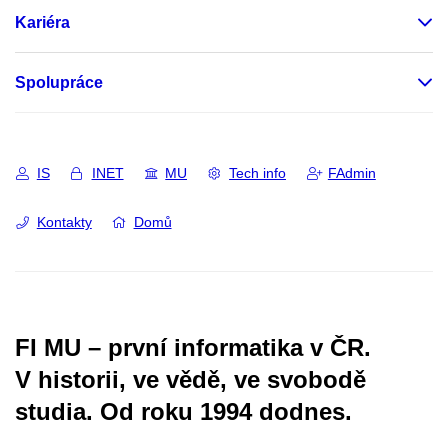
Kariéra
Spolupráce
IS
INET
MU
Tech info
FAdmin
Kontakty
Domů
FI MU – první informatika v ČR.
V historii, ve vědě, ve svobodě
studia.
Od roku 1994 dodnes.