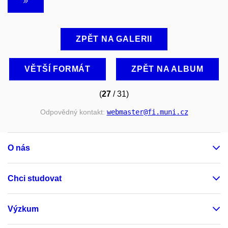
ZPĚT NA GALERII
VĚTŠÍ FORMÁT
ZPĚT NA ALBUM
(
27
/ 31)
Odpovědný kontakt:
webmaster
@fi
.muni
.cz
O nás
Chci studovat
Výzkum