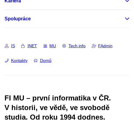
Kariéra
Spolupráce
IS
INET
MU
Tech info
FAdmin
Kontakty
Domů
FI MU – první informatika v ČR.
V historii, ve vědě, ve svobodě
studia.
Od roku 1994 dodnes.