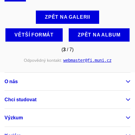
ZPĚT NA GALERII
VĚTŠÍ FORMÁT
ZPĚT NA ALBUM
(
3
/ 7)
Odpovědný kontakt:
webmaster
@fi
.muni
.cz
O nás
Chci studovat
Výzkum