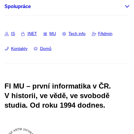
Spolupráce
IS
INET
MU
Tech info
FAdmin
Kontakty
Domů
FI MU – první informatika v ČR.
V historii, ve vědě, ve svobodě
studia.
Od roku 1994 dodnes.