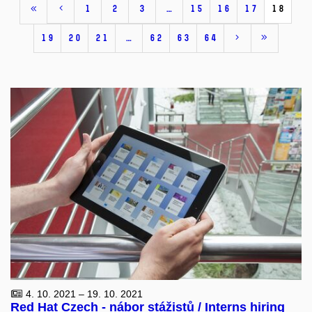
1
2
3
…
15
16
17
18
19
20
21
…
62
63
64
4. 10. 2021 – 19. 10. 2021
Red Hat Czech - nábor stážistů / Interns hiring