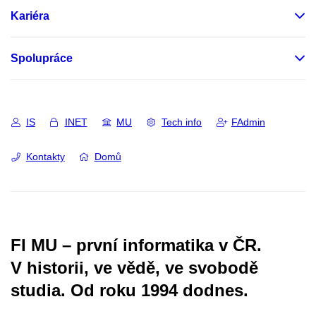
Kariéra
Spolupráce
IS
INET
MU
Tech info
FAdmin
Kontakty
Domů
FI MU – první informatika v ČR.
V historii, ve vědě, ve svobodě
studia.
Od roku 1994 dodnes.