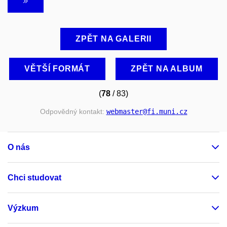
ZPĚT NA GALERII
VĚTŠÍ FORMÁT
ZPĚT NA ALBUM
(
78
/ 83)
Odpovědný kontakt:
webmaster
@fi
.muni
.cz
O nás
Chci studovat
Výzkum