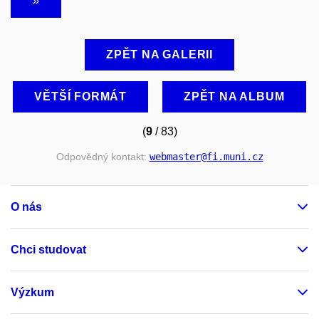
ZPĚT NA GALERII
VĚTŠÍ FORMÁT
ZPĚT NA ALBUM
(
9
/ 83)
Odpovědný kontakt:
webmaster
@fi
.muni
.cz
O nás
Chci studovat
Výzkum