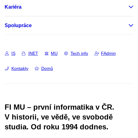
Kariéra
Spolupráce
IS
INET
MU
Tech info
FAdmin
Kontakty
Domů
FI MU – první informatika v ČR.
V historii, ve vědě, ve svobodě
studia.
Od roku 1994 dodnes.