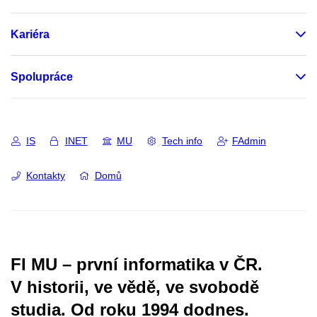
Kariéra
Spolupráce
IS
INET
MU
Tech info
FAdmin
Kontakty
Domů
FI MU – první informatika v ČR.
V historii, ve vědě, ve svobodě
studia.
Od roku 1994 dodnes.