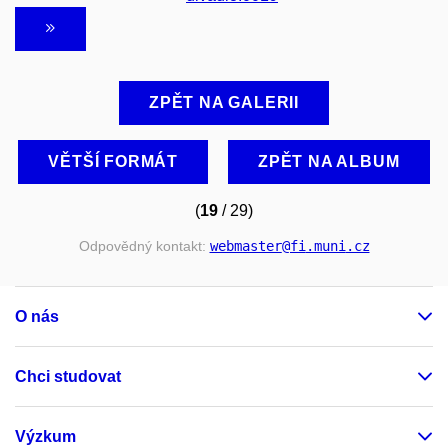
ZPĚT NA GALERII
VĚTŠÍ FORMÁT
ZPĚT NA ALBUM
(
19
/ 29)
Odpovědný kontakt:
webmaster
@fi
.muni
.cz
O nás
Chci studovat
Výzkum