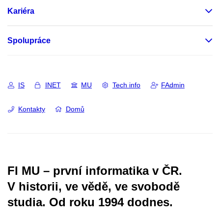
Kariéra
Spolupráce
IS
INET
MU
Tech info
FAdmin
Kontakty
Domů
FI MU – první informatika v ČR.
V historii, ve vědě, ve svobodě
studia.
Od roku 1994 dodnes.