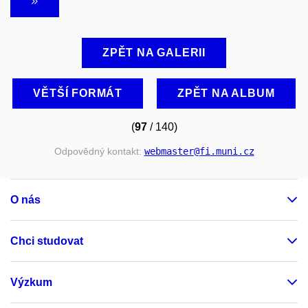
ZPĚT NA GALERII
VĚTŠÍ FORMÁT
ZPĚT NA ALBUM
(
97
/ 140)
Odpovědný kontakt:
webmaster
@fi
.muni
.cz
O nás
Chci studovat
Výzkum