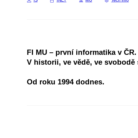
IS
INET
MU
Tech info
FI MU – první informatika v ČR.
V historii, ve vědě, ve svobodě 
Od roku 1994 dodnes.