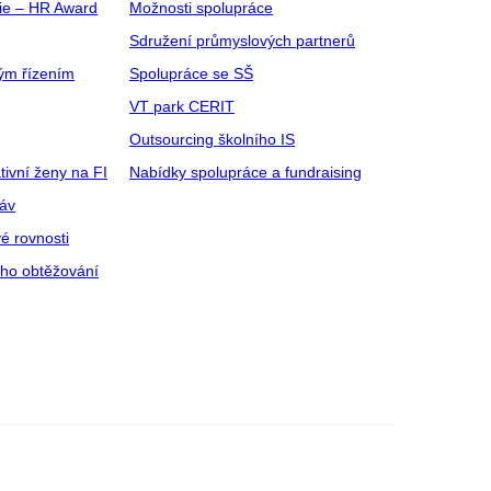
gie – HR Award
Možnosti spolupráce
Sdružení průmyslových partnerů
ým řízením
Spolupráce se SŠ
VT park CERIT
Outsourcing školního IS
tivní ženy na FI
Nabídky spolupráce a fundraising
ráv
é rovnosti
ího obtěžování