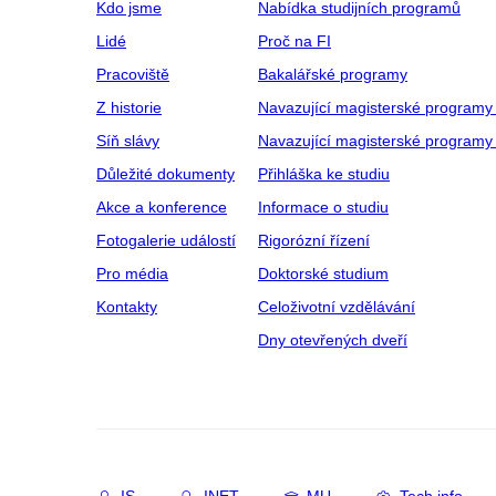
Kdo jsme
Nabídka studijních programů
Lidé
Proč na FI
Pracoviště
Bakalářské programy
Z historie
Navazující magisterské programy
Síň slávy
Navazující magisterské programy 
Důležité dokumenty
Přihláška ke studiu
Akce a konference
Informace o studiu
Fotogalerie událostí
Rigorózní řízení
Pro média
Doktorské studium
Kontakty
Celoživotní vzdělávání
Dny otevřených dveří