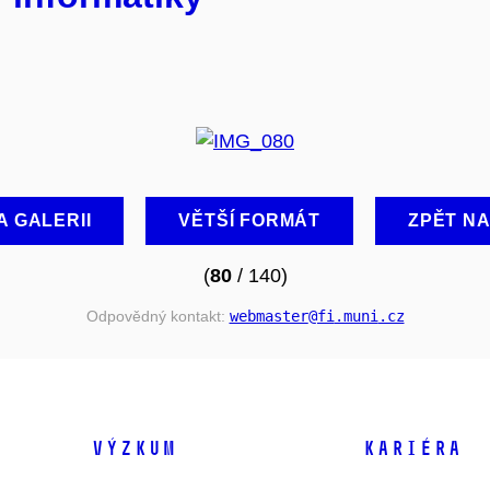
A GALERII
VĚTŠÍ FORMÁT
ZPĚT N
(
80
/ 140)
Odpovědný kontakt:
webmaster
@fi
.muni
.cz
VÝZKUM
KARIÉRA