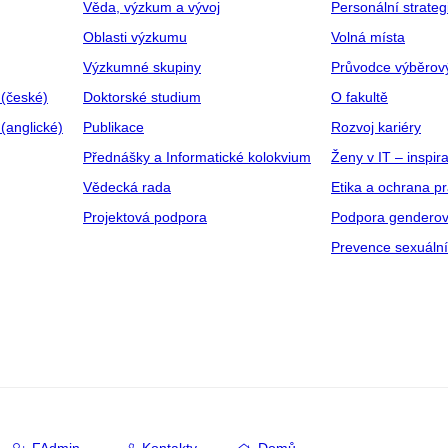
Věda, výzkum a vývoj
Personální strate
Oblasti výzkumu
Volná místa
Výzkumné skupiny
Průvodce výběrov
 (české)
Doktorské studium
O fakultě
(anglické)
Publikace
Rozvoj kariéry
Přednášky a Informatické kolokvium
Ženy v IT – inspira
Vědecká rada
Etika a ochrana p
Projektová podpora
Podpora genderov
Prevence sexuáln