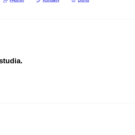
FAdmin
Kontakty
Domů
studia.