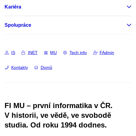
Kariéra
Spolupráce
IS
INET
MU
Tech info
FAdmin
Kontakty
Domů
FI MU – první informatika v ČR.
V historii, ve vědě, ve svobodě
studia.
Od roku 1994 dodnes.