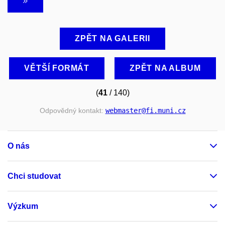
ZPĚT NA GALERII
VĚTŠÍ FORMÁT
ZPĚT NA ALBUM
(
41
/ 140)
Odpovědný kontakt:
webmaster
@fi
.muni
.cz
O nás
Chci studovat
Výzkum