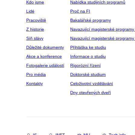
Kdo jsme
Nabídka studijních programů
Lidé
Proč na FI
Pracoviště
Bakalářské programy
Z historie
Navazující magisterské programy
Síň slávy
Navazující magisterské programy 
Důležité dokumenty
Přihláška ke studiu
Akce a konference
Informace o studiu
Fotogalerie událostí
Rigorózní řízení
Pro média
Doktorské studium
Kontakty
Celoživotní vzdělávání
Dny otevřených dveří