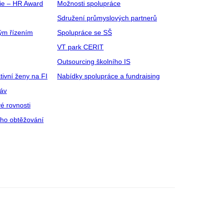
gie – HR Award
Možnosti spolupráce
Sdružení průmyslových partnerů
ým řízením
Spolupráce se SŠ
VT park CERIT
Outsourcing školního IS
tivní ženy na FI
Nabídky spolupráce a fundraising
ráv
é rovnosti
ího obtěžování