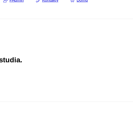
FAdmin
Kontakty
Domů
studia.