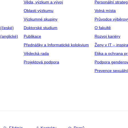
Věda, výzkum a vývoj
Personální strate
Oblasti výzkumu
Volná místa
Výzkumné skupiny
Průvodce výběrov
 (české)
Doktorské studium
O fakultě
(anglické)
Publikace
Rozvoj kariéry
Přednášky a Informatické kolokvium
Ženy v IT – inspira
Vědecká rada
Etika a ochrana p
Projektová podpora
Podpora genderov
Prevence sexuáln