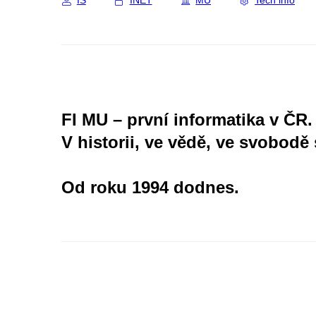
IS
INET
MU
Tech info
FI MU – první informatika v ČR.
V historii, ve vědě, ve svobodě 
Od roku 1994 dodnes.