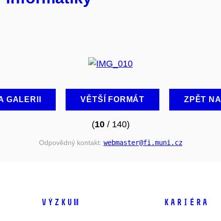
A GALERII
VĚTŠÍ FORMÁT
ZPĚT N
(
10
/ 140)
Odpovědný kontakt:
webmaster
@fi
.muni
.cz
VÝZKUM
KARIÉRA