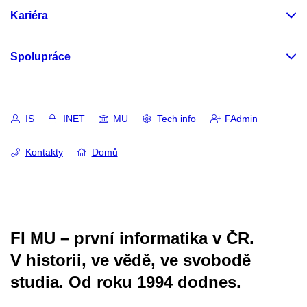
Kariéra
Spolupráce
IS
INET
MU
Tech info
FAdmin
Kontakty
Domů
FI MU – první informatika v ČR.
V historii, ve vědě, ve svobodě
studia.
Od roku 1994 dodnes.