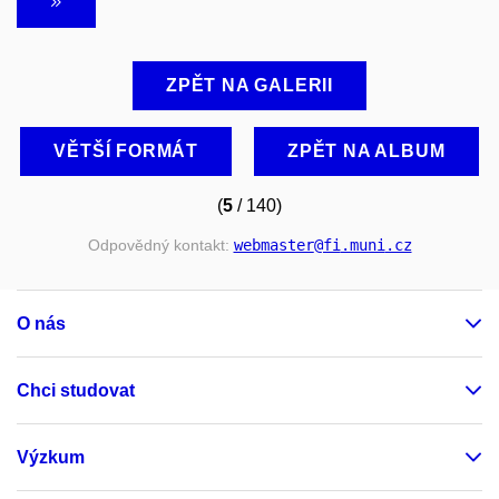
ZPĚT NA GALERII
VĚTŠÍ FORMÁT
ZPĚT NA ALBUM
(
5
/ 140)
Odpovědný kontakt:
webmaster
@fi
.muni
.cz
O nás
Chci studovat
Výzkum