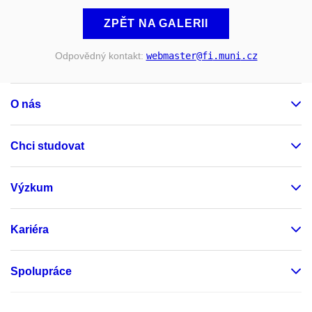
ZPĚT NA GALERII
Odpovědný kontakt:
webmaster
@fi
.muni
.cz
O nás
Chci studovat
Výzkum
Kariéra
Spolupráce