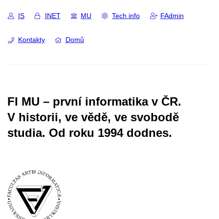
IS
INET
MU
Tech info
FAdmin
Kontakty
Domů
FI MU – první informatika v ČR.
V historii, ve vědě, ve svobodě
studia.
Od roku 1994 dodnes.