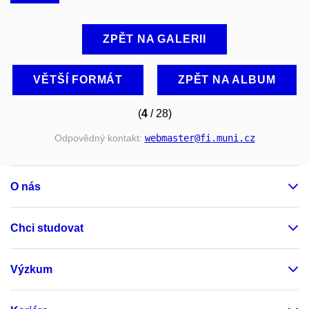
ZPĚT NA GALERII
VĚTŠÍ FORMÁT
ZPĚT NA ALBUM
(
4
/ 28)
Odpovědný kontakt:
webmaster
@fi
.muni
.cz
O nás
Chci studovat
Výzkum