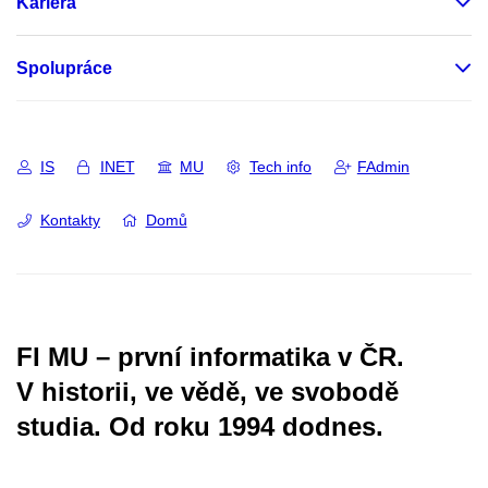
Kariéra
Spolupráce
IS
INET
MU
Tech info
FAdmin
Kontakty
Domů
FI MU – první informatika v ČR.
V historii, ve vědě, ve svobodě
studia.
Od roku 1994 dodnes.