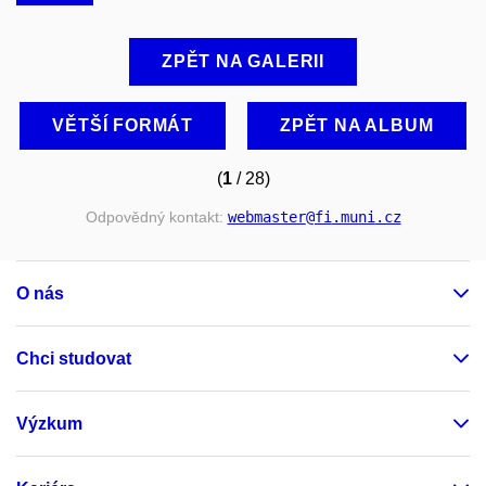
ZPĚT NA GALERII
VĚTŠÍ FORMÁT
ZPĚT NA ALBUM
(
1
/ 28)
Odpovědný kontakt:
webmaster
@fi
.muni
.cz
O nás
Chci studovat
Výzkum