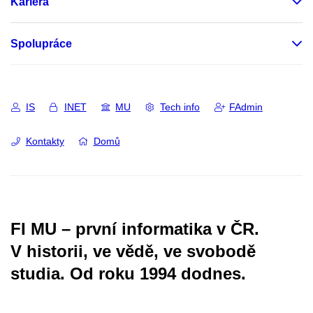
Kariéra
Spolupráce
IS
INET
MU
Tech info
FAdmin
Kontakty
Domů
FI MU – první informatika v ČR.
V historii, ve vědě, ve svobodě
studia.
Od roku 1994 dodnes.