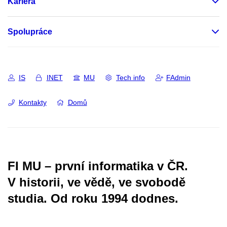
Kariéra
Spolupráce
IS
INET
MU
Tech info
FAdmin
Kontakty
Domů
FI MU – první informatika v ČR.
V historii, ve vědě, ve svobodě
studia.
Od roku 1994 dodnes.