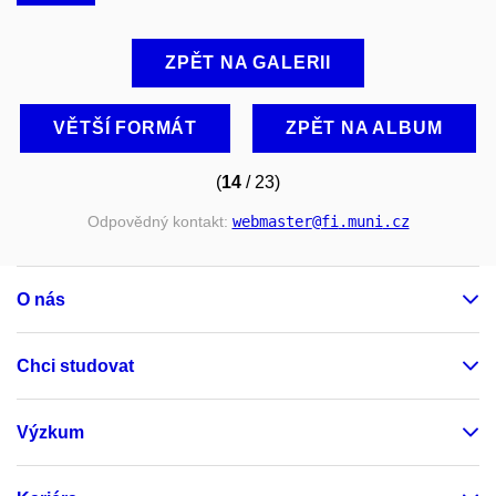
ZPĚT NA GALERII
VĚTŠÍ FORMÁT
ZPĚT NA ALBUM
(
14
/ 23)
Odpovědný kontakt:
webmaster
@fi
.muni
.cz
O nás
Chci studovat
Výzkum