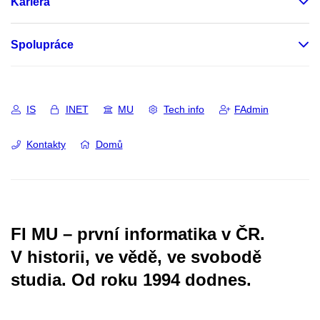
Kariéra
Spolupráce
IS
INET
MU
Tech info
FAdmin
Kontakty
Domů
FI MU – první informatika v ČR.
V historii, ve vědě, ve svobodě
studia.
Od roku 1994 dodnes.