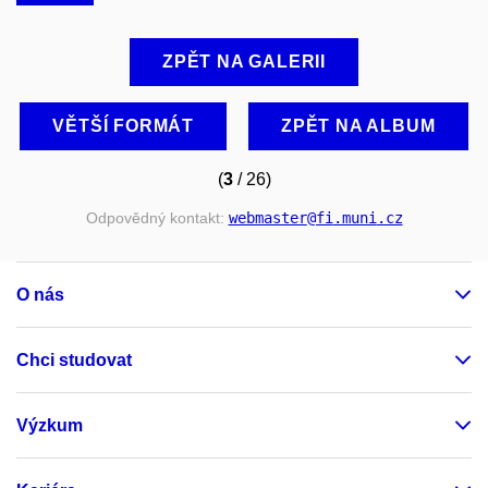
ZPĚT NA GALERII
VĚTŠÍ FORMÁT
ZPĚT NA ALBUM
(
3
/ 26)
Odpovědný kontakt:
webmaster
@fi
.muni
.cz
O nás
Chci studovat
Výzkum