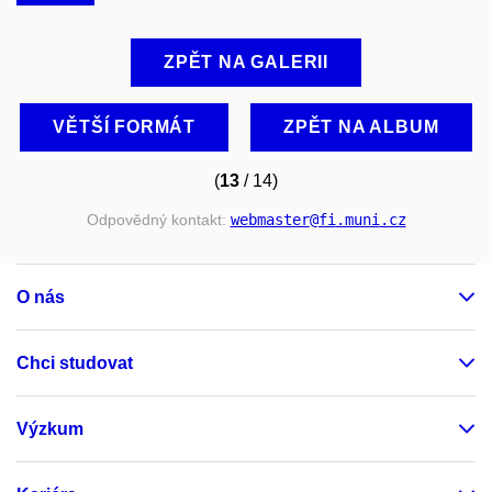
ZPĚT NA GALERII
VĚTŠÍ FORMÁT
ZPĚT NA ALBUM
(
13
/ 14)
Odpovědný kontakt:
webmaster
@fi
.muni
.cz
O nás
Chci studovat
Výzkum