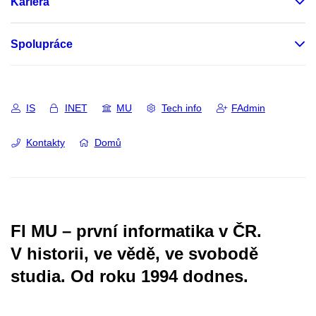
Kariéra
Spolupráce
IS
INET
MU
Tech info
FAdmin
Kontakty
Domů
FI MU – první informatika v ČR.
V historii, ve vědě, ve svobodě
studia.
Od roku 1994 dodnes.