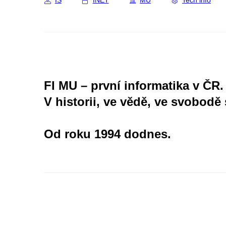
IS
INET
MU
Tech info
FI MU – první informatika v ČR.
V historii, ve vědě, ve svobodě 
Od roku 1994 dodnes.