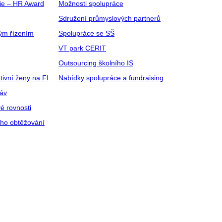
gie – HR Award
Možnosti spolupráce
Sdružení průmyslových partnerů
ým řízením
Spolupráce se SŠ
VT park CERIT
Outsourcing školního IS
tivní ženy na FI
Nabídky spolupráce a fundraising
ráv
é rovnosti
ího obtěžování