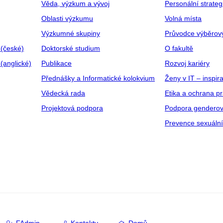
Věda, výzkum a vývoj
Personální strate
Oblasti výzkumu
Volná místa
Výzkumné skupiny
Průvodce výběrov
 (české)
Doktorské studium
O fakultě
(anglické)
Publikace
Rozvoj kariéry
Přednášky a Informatické kolokvium
Ženy v IT – inspira
Vědecká rada
Etika a ochrana p
Projektová podpora
Podpora genderov
Prevence sexuáln