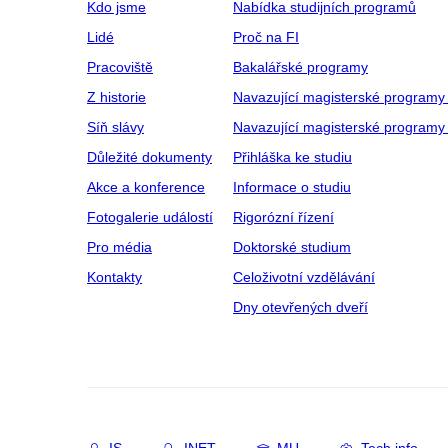
Kdo jsme
Nabídka studijních programů
Lidé
Proč na FI
Pracoviště
Bakalářské programy
Z historie
Navazující magisterské programy
Síň slávy
Navazující magisterské programy 
Důležité dokumenty
Přihláška ke studiu
Akce a konference
Informace o studiu
Fotogalerie událostí
Rigorózní řízení
Pro média
Doktorské studium
Kontakty
Celoživotní vzdělávání
Dny otevřených dveří