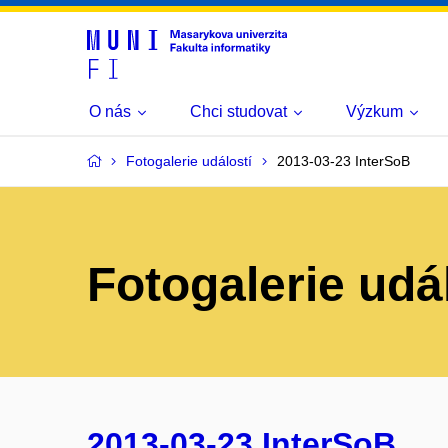
O nás
Chci studovat
Výzkum
Fotogalerie událostí
2013-03-23 InterSoB
Fotogalerie udá
2013-03-23 InterSoB