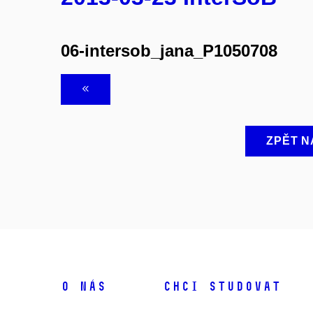
06-intersob_jana_P1050708
ZPĚT N
O NÁS
CHCI STUDOVAT