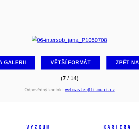
A GALERII
VĚTŠÍ FORMÁT
ZPĚT N
(
7
/ 14)
Odpovědný kontakt:
webmaster
@fi
.muni
.cz
VÝZKUM
KARIÉRA