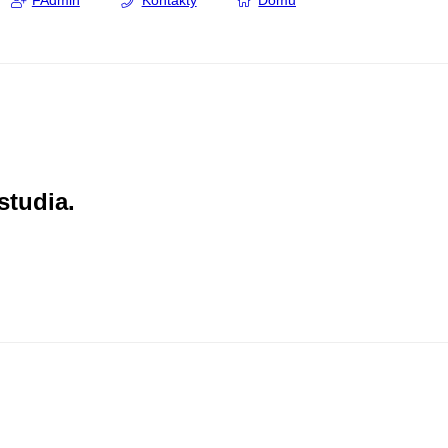
FAdmin
Kontakty
Domů
studia.