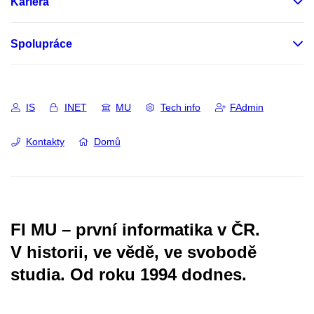
Kariéra
Spolupráce
IS
INET
MU
Tech info
FAdmin
Kontakty
Domů
FI MU – první informatika v ČR.
V historii, ve vědě, ve svobodě
studia.
Od roku 1994 dodnes.