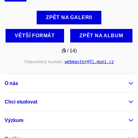
ZPĚT NA GALERII
VĚTŠÍ FORMÁT
ZPĚT NA ALBUM
(
5
/ 14)
Odpovědný kontakt:
webmaster
@fi
.muni
.cz
O nás
Chci studovat
Výzkum