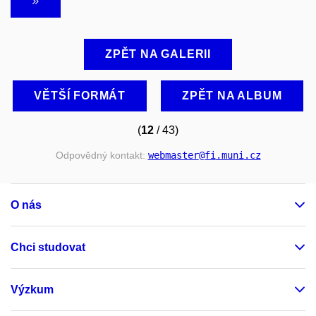
ZPĚT NA GALERII
VĚTŠÍ FORMÁT
ZPĚT NA ALBUM
(
12
/ 43)
Odpovědný kontakt:
webmaster
@fi
.muni
.cz
O nás
Chci studovat
Výzkum