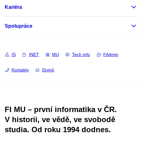
Kariéra
Spolupráce
IS
INET
MU
Tech info
FAdmin
Kontakty
Domů
FI MU – první informatika v ČR.
V historii, ve vědě, ve svobodě
studia.
Od roku 1994 dodnes.