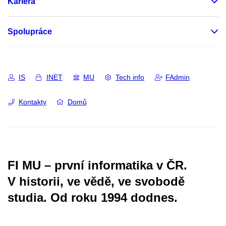
Kariéra
Spolupráce
IS
INET
MU
Tech info
FAdmin
Kontakty
Domů
FI MU – první informatika v ČR.
V historii, ve vědě, ve svobodě
studia.
Od roku 1994 dodnes.