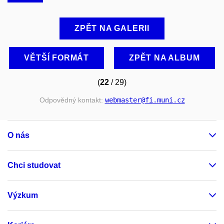
ZPĚT NA GALERII
VĚTŠÍ FORMÁT
ZPĚT NA ALBUM
(
22
/ 29)
Odpovědný kontakt:
webmaster
@fi
.muni
.cz
O nás
Chci studovat
Výzkum