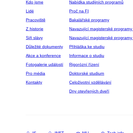
Kdo jsme
Nabídka studijních programů
Lidé
Proč na FI
Pracoviště
Bakalářské programy
Z historie
Navazující magisterské programy
Síň slávy
Navazující magisterské programy 
Důležité dokumenty
Přihláška ke studiu
Akce a konference
Informace o studiu
Fotogalerie událostí
Rigorózní řízení
Pro média
Doktorské studium
Kontakty
Celoživotní vzdělávání
Dny otevřených dveří