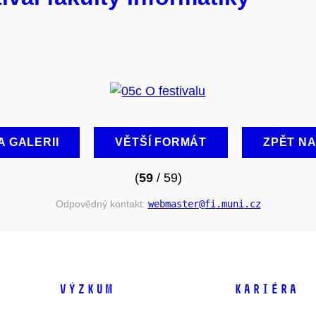
A GALERII
VĚTŠÍ FORMÁT
ZPĚT N
(
59
/ 59)
Odpovědný kontakt:
webmaster
@fi
.muni
.cz
VÝZKUM
KARIÉRA