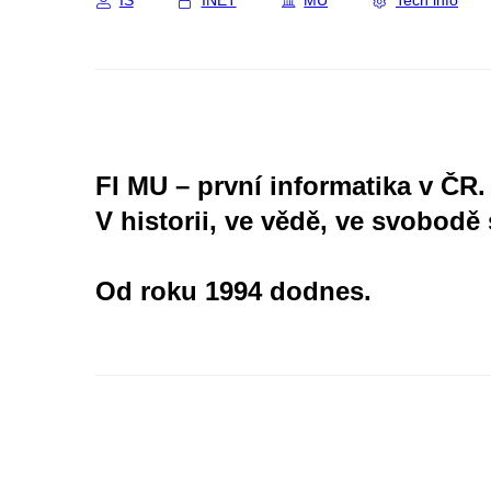
IS
INET
MU
Tech info
FI MU – první informatika v ČR.
V historii, ve vědě, ve svobodě 
Od roku 1994 dodnes.