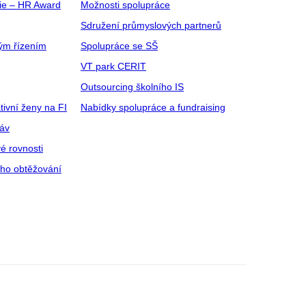
gie – HR Award
Možnosti spolupráce
Sdružení průmyslových partnerů
ým řízením
Spolupráce se SŠ
VT park CERIT
Outsourcing školního IS
tivní ženy na FI
Nabídky spolupráce a fundraising
ráv
é rovnosti
ího obtěžování