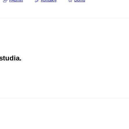
FAdmin
Kontakty
Domů
studia.