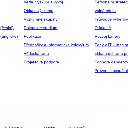
Věda, výzkum a vývoj
Personální strate
Oblasti výzkumu
Volná místa
Výzkumné skupiny
Průvodce výběrov
 (české)
Doktorské studium
O fakultě
(anglické)
Publikace
Rozvoj kariéry
Přednášky a Informatické kolokvium
Ženy v IT – inspira
Vědecká rada
Etika a ochrana p
Projektová podpora
Podpora genderov
Prevence sexuáln