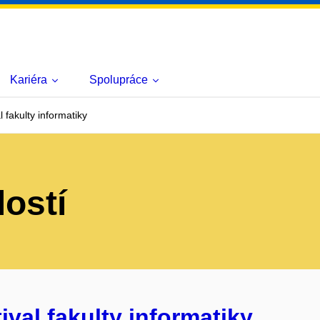
Kariéra
Spolupráce
 fakulty informatiky
lostí
ival fakulty informatiky