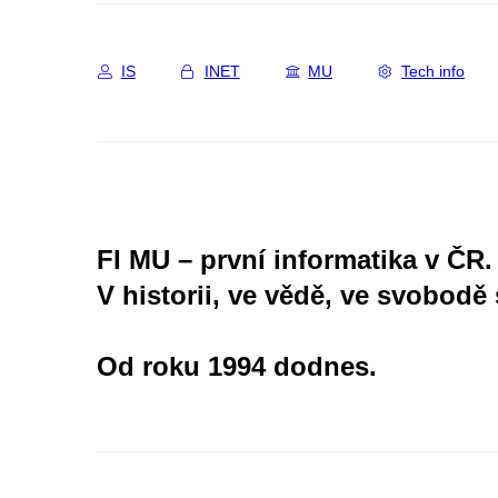
IS
INET
MU
Tech info
FI MU – první informatika v ČR.
V historii, ve vědě, ve svobodě 
Od roku 1994 dodnes.