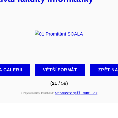
A GALERII
VĚTŠÍ FORMÁT
ZPĚT N
(
21
/ 59)
Odpovědný kontakt:
webmaster
@fi
.muni
.cz