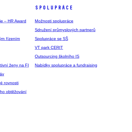
SPOLUPRÁCE
gie – HR Award
Možnosti spolupráce
Sdružení průmyslových partnerů
ým řízením
Spolupráce se SŠ
VT park CERIT
Outsourcing školního IS
tivní ženy na FI
Nabídky spolupráce a fundraising
ráv
é rovnosti
ího obtěžování