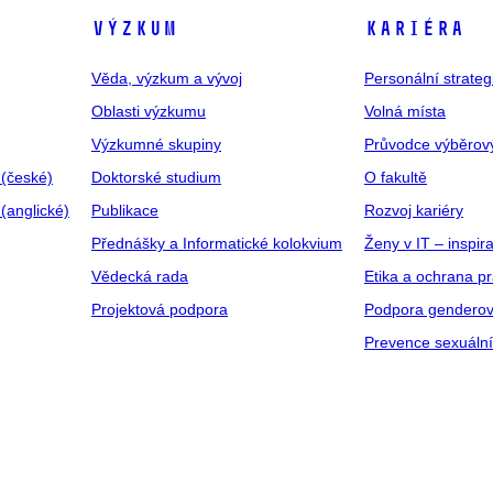
VÝZKUM
KARIÉRA
Věda, výzkum a vývoj
Personální strate
Oblasti výzkumu
Volná místa
Výzkumné skupiny
Průvodce výběrov
 (české)
Doktorské studium
O fakultě
(anglické)
Publikace
Rozvoj kariéry
Přednášky a Informatické kolokvium
Ženy v IT – inspira
Vědecká rada
Etika a ochrana p
Projektová podpora
Podpora genderov
Prevence sexuáln