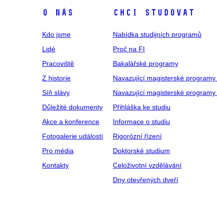
O NÁS
CHCI STUDOVAT
Kdo jsme
Nabídka studijních programů
Lidé
Proč na FI
Pracoviště
Bakalářské programy
Z historie
Navazující magisterské programy
Síň slávy
Navazující magisterské programy 
Důležité dokumenty
Přihláška ke studiu
Akce a konference
Informace o studiu
Fotogalerie událostí
Rigorózní řízení
Pro média
Doktorské studium
Kontakty
Celoživotní vzdělávání
Dny otevřených dveří