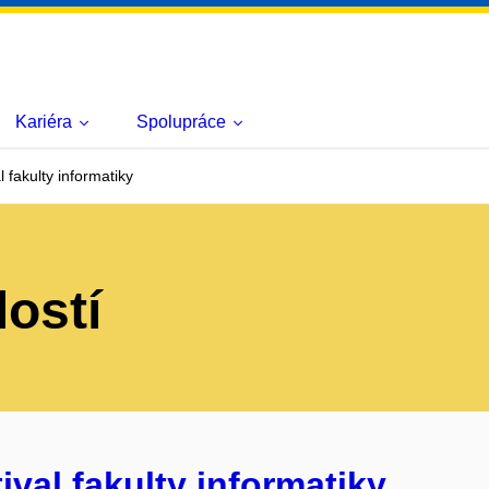
Kariéra
Spolupráce
 fakulty informatiky
lostí
ival fakulty informatiky