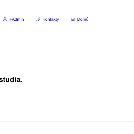
FAdmin
Kontakty
Domů
studia.