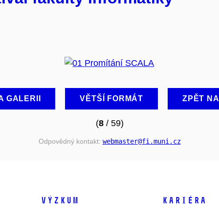
A GALERII
VĚTŠÍ FORMÁT
ZPĚT N
(
8
/ 59)
Odpovědný kontakt:
webmaster
@fi
.muni
.cz
VÝZKUM
KARIÉRA