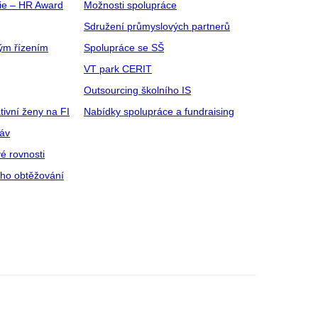
gie – HR Award
Možnosti spolupráce
Sdružení průmyslových partnerů
ým řízením
Spolupráce se SŠ
VT park CERIT
Outsourcing školního IS
tivní ženy na FI
Nabídky spolupráce a fundraising
ráv
é rovnosti
ího obtěžování