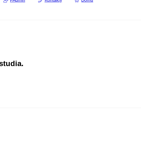
FAdmin
Kontakty
Domů
studia.