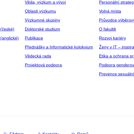
Věda, výzkum a vývoj
Personální strate
Oblasti výzkumu
Volná místa
Výzkumné skupiny
Průvodce výběrov
 (české)
Doktorské studium
O fakultě
(anglické)
Publikace
Rozvoj kariéry
Přednášky a Informatické kolokvium
Ženy v IT – inspira
Vědecká rada
Etika a ochrana p
Projektová podpora
Podpora genderov
Prevence sexuáln