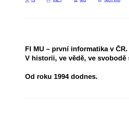
IS
INET
MU
Tech info
FI MU – první informatika v ČR.
V historii, ve vědě, ve svobodě 
Od roku 1994 dodnes.