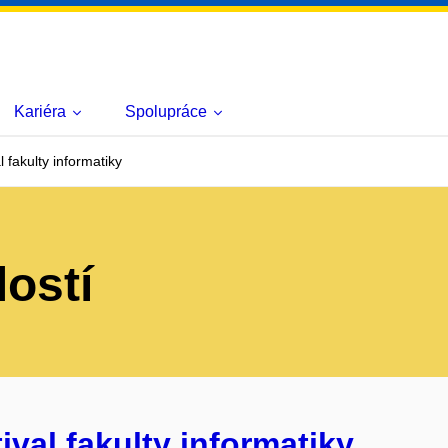
Kariéra
Spolupráce
 fakulty informatiky
lostí
ival fakulty informatiky