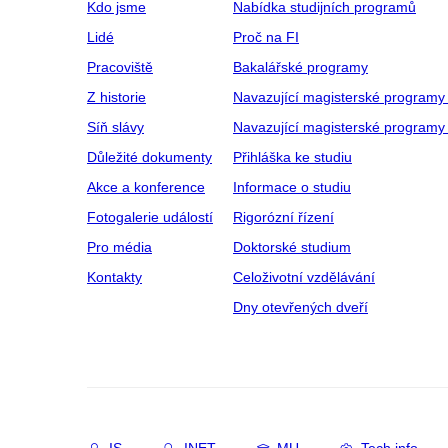
Kdo jsme
Nabídka studijních programů
Lidé
Proč na FI
Pracoviště
Bakalářské programy
Z historie
Navazující magisterské programy
Síň slávy
Navazující magisterské programy 
Důležité dokumenty
Přihláška ke studiu
Akce a konference
Informace o studiu
Fotogalerie událostí
Rigorózní řízení
Pro média
Doktorské studium
Kontakty
Celoživotní vzdělávání
Dny otevřených dveří