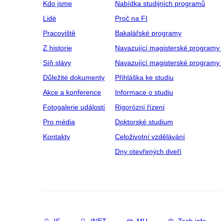
Kdo jsme
Nabídka studijních programů
Lidé
Proč na FI
Pracoviště
Bakalářské programy
Z historie
Navazující magisterské programy
Síň slávy
Navazující magisterské programy 
Důležité dokumenty
Přihláška ke studiu
Akce a konference
Informace o studiu
Fotogalerie událostí
Rigorózní řízení
Pro média
Doktorské studium
Kontakty
Celoživotní vzdělávání
Dny otevřených dveří