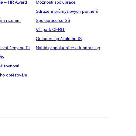
gie – HR Award
Možnosti spolupráce
Sdružení průmyslových partnerů
ým řízením
Spolupráce se SŠ
VT park CERIT
Outsourcing školního IS
tivní ženy na FI
Nabídky spolupráce a fundraising
ráv
é rovnosti
ího obtěžování