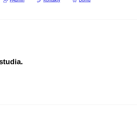
FAdmin
Kontakty
Domů
studia.