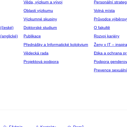
Věda, výzkum a vývoj
Personální strate
Oblasti výzkumu
Volná místa
Výzkumné skupiny
Průvodce výběrov
 (české)
Doktorské studium
O fakultě
(anglické)
Publikace
Rozvoj kariéry
Přednášky a Informatické kolokvium
Ženy v IT – inspira
Vědecká rada
Etika a ochrana p
Projektová podpora
Podpora genderov
Prevence sexuáln