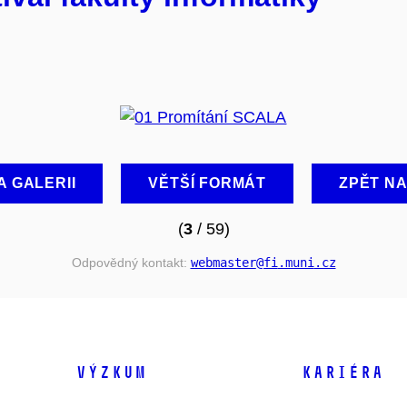
A GALERII
VĚTŠÍ FORMÁT
ZPĚT N
(
3
/ 59)
Odpovědný kontakt:
webmaster
@fi
.muni
.cz
VÝZKUM
KARIÉRA