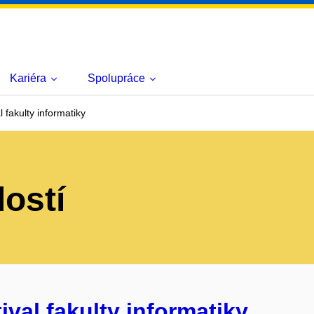
Kariéra
Spolupráce
 fakulty informatiky
lostí
ival fakulty informatiky