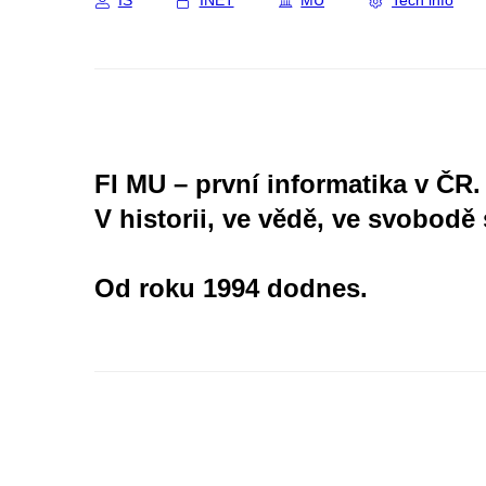
IS
INET
MU
Tech info
FI MU – první informatika v ČR.
V historii, ve vědě, ve svobodě 
Od roku 1994 dodnes.