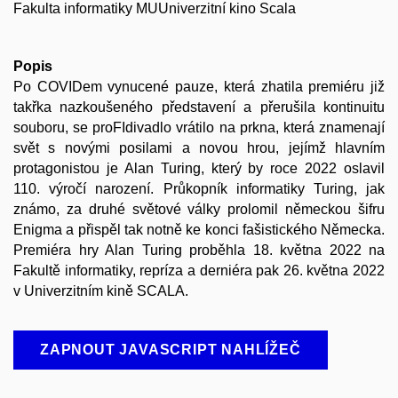
Fakulta informatiky MUUniverzitní kino Scala
Popis
Po COVIDem vynucené pauze, která zhatila premiéru již
takřka nazkoušeného představení a přerušila kontinuitu
souboru, se proFIdivadlo vrátilo na prkna, která znamenají
svět s novými posilami a novou hrou, jejímž hlavním
protagonistou je Alan Turing, který by roce 2022 oslavil
110. výročí narození. Průkopník informatiky Turing, jak
známo, za druhé světové války prolomil německou šifru
Enigma a přispěl tak notně ke konci fašistického Německa.
Premiéra hry Alan Turing proběhla 18. května 2022 na
Fakultě informatiky, repríza a derniéra pak 26. května 2022
v Univerzitním kině SCALA.
ZAPNOUT JAVASCRIPT NAHLÍŽEČ