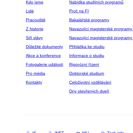
Kdo jsme
Nabídka studijních programů
Lidé
Proč na FI
Pracoviště
Bakalářské programy
Z historie
Navazující magisterské programy
Síň slávy
Navazující magisterské programy 
Důležité dokumenty
Přihláška ke studiu
Akce a konference
Informace o studiu
Fotogalerie událostí
Rigorózní řízení
Pro média
Doktorské studium
Kontakty
Celoživotní vzdělávání
Dny otevřených dveří