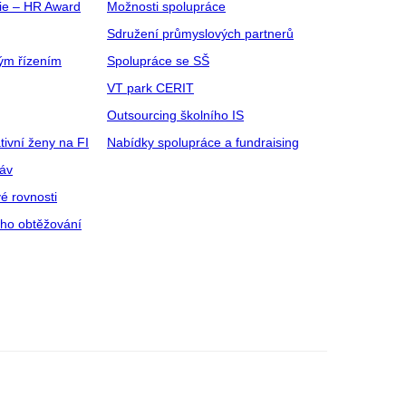
gie – HR Award
Možnosti spolupráce
Sdružení průmyslových partnerů
ým řízením
Spolupráce se SŠ
VT park CERIT
Outsourcing školního IS
tivní ženy na FI
Nabídky spolupráce a fundraising
ráv
é rovnosti
ího obtěžování