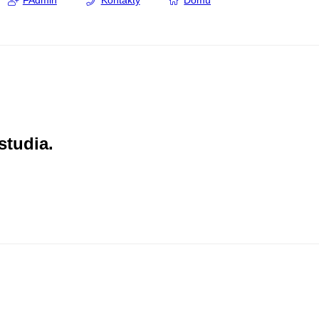
FAdmin
Kontakty
Domů
studia.