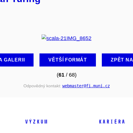
A GALERII
VĚTŠÍ FORMÁT
ZPĚT N
(
61
/ 68)
Odpovědný kontakt:
webmaster
@fi
.muni
.cz
VÝZKUM
KARIÉRA