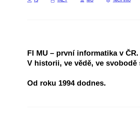
IS
INET
MU
Tech info
FI MU – první informatika v ČR.
V historii, ve vědě, ve svobodě 
Od roku 1994 dodnes.