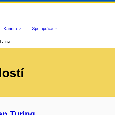
Kariéra
Spolupráce
Turing
lostí
an Turing