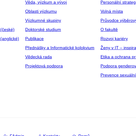
Věda, výzkum a vývoj
Personální strate
Oblasti výzkumu
Volná místa
Výzkumné skupiny
Průvodce výběrov
 (české)
Doktorské studium
O fakultě
(anglické)
Publikace
Rozvoj kariéry
Přednášky a Informatické kolokvium
Ženy v IT – inspira
Vědecká rada
Etika a ochrana p
Projektová podpora
Podpora genderov
Prevence sexuáln